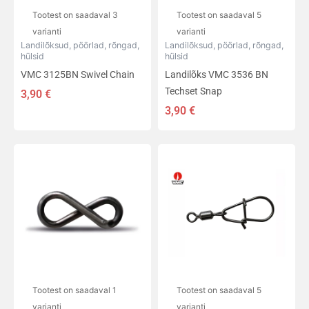
tootelehel.
tootelehel.
Tootest on saadaval 3
Tootest on saadaval 5
varianti
varianti
Landilõksud, pöörlad, rõngad,
Landilõksud, pöörlad, rõngad,
hülsid
hülsid
VMC 3125BN Swivel Chain
Landilõks VMC 3536 BN
Techset Snap
3,90
€
3,90
€
Sellel
Sellel
tootel
tootel
on
on
mitu
mitu
varianti.
varianti.
Valikuid
Valikuid
saab
saab
teha
teha
tootelehel.
tootelehel.
Tootest on saadaval 1
Tootest on saadaval 5
varianti
varianti