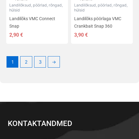
Landilõksud, pöörlad, rõngad,
Landilõksud, pöörlad, rõngad,
hülsid
hülsid
Landilõks VMC Connect
Landilõks pöörlaga VMC
Snap
Crankbait Snap 360
2,90
€
3,90
€
1
2
3
→
KONTAKTANDMED