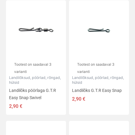
Sellel
Sellel
tootel
tootel
on
on
mitu
mitu
varianti.
varianti.
Valikuid
Valikuid
saab
saab
teha
teha
tootelehel.
tootelehel.
Tootest on saadaval 3
Tootest on saadaval 3
varianti
varianti
Landilõksud, pöörlad, rõngad,
Landilõksud, pöörlad, rõngad,
hülsid
hülsid
Landilõks pöörlaga G.T.R
Landilõks G.T.R Easy Snap
Easy Snap Swivel
2,90
€
2,90
€
Sellel
Sellel
tootel
tootel