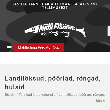
Skip
TASUTA TARNE PAKIAUTOMAATI ALATES 49€
TELLIMUSEST
to
content
P
s
Mahlfishing Predator Cup
Landilõksud, pöörlad, rõngad,
hülsid
Esileht
/
Tarvikud ja abivahendid
/ Landilõksud, pöörlad, rõngad,
hülsid