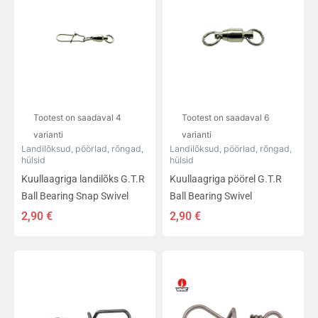
on
on
mitu
mitu
varianti.
varianti.
Valikuid
Valikuid
saab
saab
teha
teha
tootelehel.
tootelehel.
Tootest on saadaval 4
Tootest on saadaval 6
varianti
varianti
Landilõksud, pöörlad, rõngad,
Landilõksud, pöörlad, rõngad,
hülsid
hülsid
Kuullaagriga landilõks G.T.R
Kuullaagriga pöörel G.T.R
Ball Bearing Snap Swivel
Ball Bearing Swivel
2,90
€
2,90
€
Sellel
Sellel
tootel
tootel
on
on
mitu
mitu