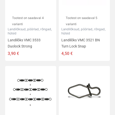
saab
saab
teha
teha
tootelehel.
tootelehel.
Tootest on saadaval 4
Tootest on saadaval 5
varianti
varianti
Landilõksud, pöörlad, rõngad,
Landilõksud, pöörlad, rõngad,
hülsid
hülsid
Landilõks VMC 3533
Landilõks VMC 3521 BN
Duolock Strong
Turn Lock Snap
3,90
€
4,50
€
Sellel
Sellel
tootel
tootel
on
on
mitu
mitu
varianti.
varianti.
Valikuid
Valikuid
saab
saab
teha
teha