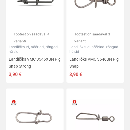
varianti.
varianti.
Valikuid
Valikuid
saab
saab
teha
teha
tootelehel.
tootelehel.
Tootest on saadaval 4
Tootest on saadaval 3
varianti
varianti
Landilõksud, pöörlad, rõngad,
Landilõksud, pöörlad, rõngad,
hülsid
hülsid
Landilõks VMC 3546XBN Pig
Landilõks VMC 3546BN Pig
Snap Strong
Snap
3,90
€
3,90
€
Sellel
Sellel
tootel
tootel
on
on
mitu
mitu
varianti.
varianti.
Valikuid
Valikuid