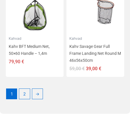
Kahvad
Kahvad
Kahv BFT Medium Net,
Kahv Savage Gear Full
50×60 Handle – 1,4m
Frame Landing Net Round M
46x56x50cm
79,90
€
59,00
€
39,00
€
1
2
→