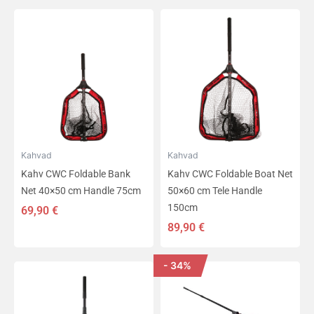
Kahvad
Kahvad
Kahv CWC Foldable Bank
Kahv CWC Foldable Boat Net
Net 40×50 cm Handle 75cm
50×60 cm Tele Handle
150cm
69,90
€
89,90
€
- 34%
Algne
Praegune
hind
hind
oli:
on:
59,00 €.
39,00 €.