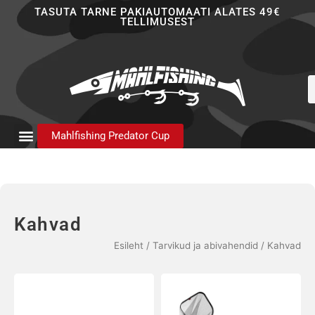
Skip
TASUTA TARNE PAKIAUTOMAATI ALATES 49€
TELLIMUSEST
to
content
P
s
Mahlfishing Predator Cup
Kahvad
Esileht
/
Tarvikud ja abivahendid
/ Kahvad