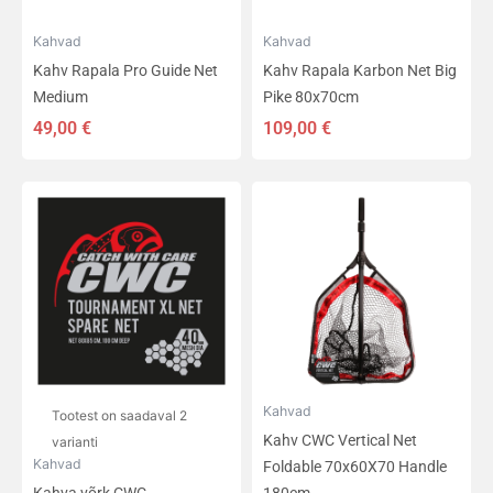
Kahvad
Kahvad
Kahv Rapala Pro Guide Net
Kahv Rapala Karbon Net Big
Medium
Pike 80x70cm
49,00
€
109,00
€
Sellel
tootel
on
mitu
varianti.
Valikuid
saab
teha
tootelehel.
Kahvad
Tootest on saadaval 2
Kahv CWC Vertical Net
varianti
Kahvad
Foldable 70x60X70 Handle