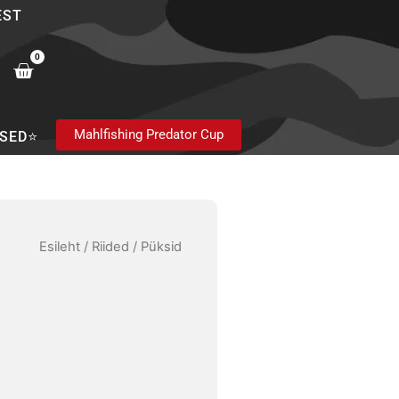
EST
0
Cart
Mahlfishing Predator Cup
SED⭐
Esileht
/
Riided
/ Püksid