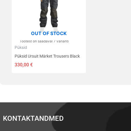
Valikuid
saab
teha
tootelehel.
OUT OF STOCK
Tootest on saadaval 7 varianti
Püksid
Püksid Ursuit Märket Trousers Black
330,00
€
KONTAKTANDMED