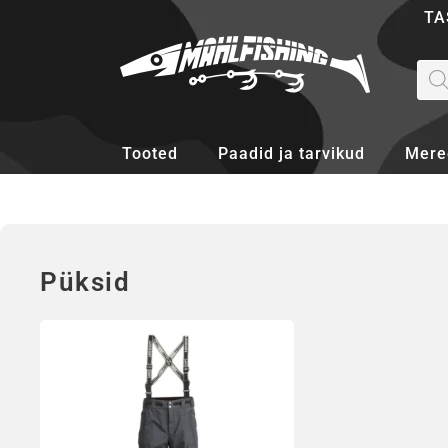
Skip
TA
to
content
Pro
sea
Tooted
Paadid ja tarvikud
Mere
Püksid
Sellel
tootel
on
mitu
varianti.