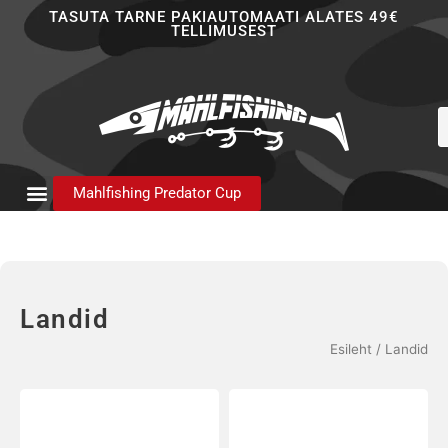
Skip
TASUTA TARNE PAKIAUTOMAATI ALATES 49€
TELLIMUSEST
to
content
P
s
Mahlfishing Predator Cup
Landid
Esileht
/ Landid