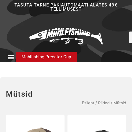
Skip
TASUTA TARNE PAKIAUTOMAATI ALATES 49€
TELLIMUSEST
to
content
P
s
Mahlfishing Predator Cup
Mütsid
Esileht
/
Riided
/ Mütsid