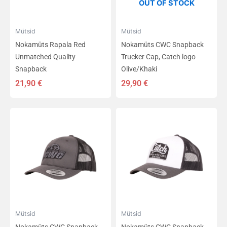
OUT OF STOCK
Mütsid
Mütsid
Nokamüts Rapala Red
Nokamüts CWC Snapback
Unmatched Quality
Trucker Cap, Catch logo
Snapback
Olive/Khaki
21,90
€
29,90
€
Mütsid
Mütsid