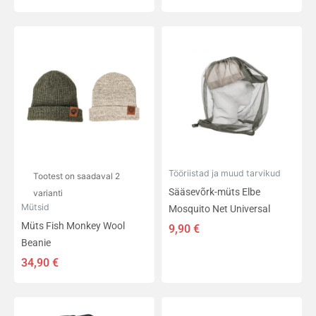
Sellel
tootel
on
mitu
varianti.
Valikuid
saab
teha
tootelehel.
Tööriistad ja muud tarvikud
Tootest on saadaval 2
Sääsevõrk-müts Elbe
varianti
Mütsid
Mosquito Net Universal
Müts Fish Monkey Wool
9,90
€
Beanie
34,90
€