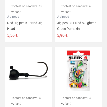
tootelehel.
tootelehel.
Tootest on saadaval 15
Tootest on saadaval 4
varianti
varianti
Jigipead
Jigipead
Ned Jigipea K.P Ned Jig
Jigipea BFT Ned S Jighead
Head
Green Pumpkin
5,50
€
5,90
€
Hinnavahemik:
Hinnavahem
Sellel
Sellel
7,40 €
16,50 €
tootel
tootel
kuni
kuni
on
on
9,70 €
18,50 €
mitu
mitu
varianti.
varianti.
Valikuid
Valikuid
saab
saab
teha
teha
tootelehel.
tootelehel.
Tootest on saadaval 6
Tootest on saadaval 3
varianti
varianti