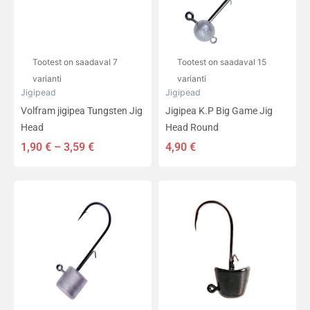
Valikuid
Valikuid
saab
saab
teha
teha
tootelehel.
tootelehel.
Tootest on saadaval 7
Tootest on saadaval 15
varianti
varianti
Jigipead
Jigipead
Volfram jigipea Tungsten Jig
Jigipea K.P Big Game Jig
Head
Head Round
1,90
€
–
3,59
€
4,90
€
Sellel
Sellel
tootel
tootel
on
on
mitu
mitu
varianti.
varianti.
Valikuid
Valikuid
saab
saab
teha
teha