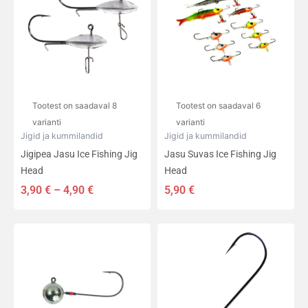
on
on
4,90 €
mitu
mitu
varianti.
varianti.
Valikuid
Valikuid
saab
saab
teha
teha
tootelehel.
tootelehel.
Tootest on saadaval 8
Tootest on saadaval 6
varianti
varianti
Jigid ja kummilandid
Jigid ja kummilandid
Jigipea Jasu Ice Fishing Jig
Jasu Suvas Ice Fishing Jig
Head
Head
3,90
€
–
4,90
€
5,90
€
Hinnavahemik:
Sellel
Sellel
1,90 €
tootel
tootel
kuni
on
on
3,59 €
mitu
mitu
varianti.
varianti.