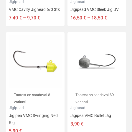
Jigipead
Jigipead
VMC Cavity Jighead 6/0 3tk
Jigipead VMC Sleek Jig UV
7,40
€
–
9,70
€
16,50
€
–
18,50
€
Sellel
Sellel
tootel
tootel
on
on
mitu
mitu
varianti.
varianti.
Valikuid
Valikuid
saab
saab
teha
teha
tootelehel.
tootelehel.
Tootest on saadaval 8
Tootest on saadaval 69
varianti
varianti
Jigipead
Jigipead
Jigipea VMC Swinging Ned
Jigipea VMC Bullet Jig
Rig
3,90
€
5,90
€