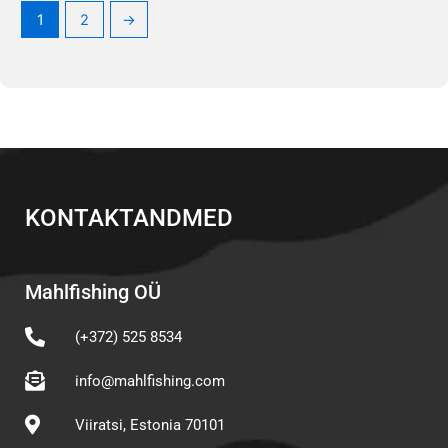
1
2
→
KONTAKTANDMED
Mahlfishing OÜ
(+372) 525 8534
info@mahlfishing.com
Viiratsi, Estonia 70101