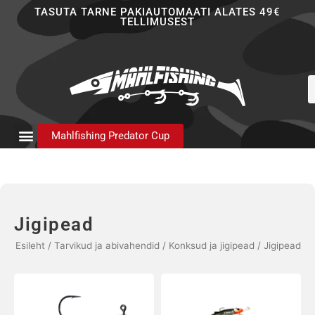
Skip
TASUTA TARNE PAKIAUTOMAATI ALATES 49€
TELLIMUSEST
to
content
P
s
Mahlfishing Predator Cup
Jigipead
Esileht
/
Tarvikud ja abivahendid
/
Konksud ja jigipead
/ Jigipead
Hinnavahemik:
Sellel
Sellel
3,90 €
tootel
tootel
kuni