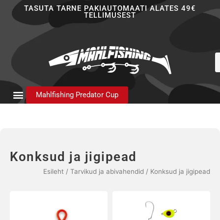
Skip
TASUTA TARNE PAKIAUTOMAATI ALATES 49€
TELLIMUSEST
to
content
P
s
Mahlfishing Predator Cup
Konksud ja jigipead
Esileht
/
Tarvikud ja abivahendid
/ Konksud ja jigipead