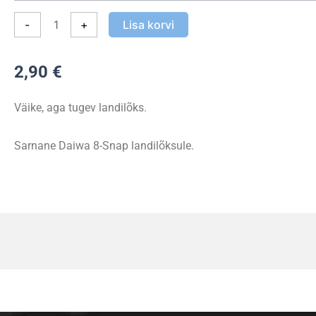
Snap
-
+
Lisa korvi
kogus
2,90
€
Väike, aga tugev landilõks.
Sarnane Daiwa 8-Snap landilõksule.