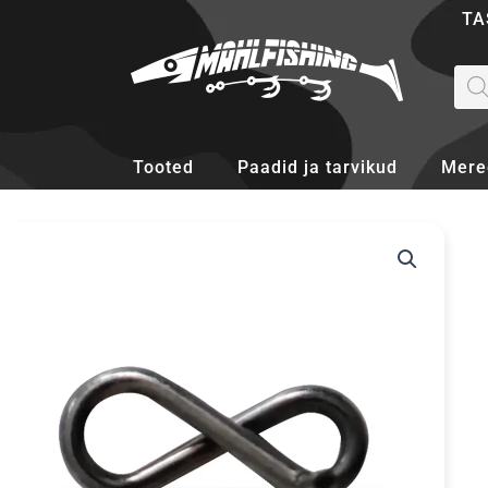
Skip
TA
to
content
Pro
sea
Tooted
Paadid ja tarvikud
Mere