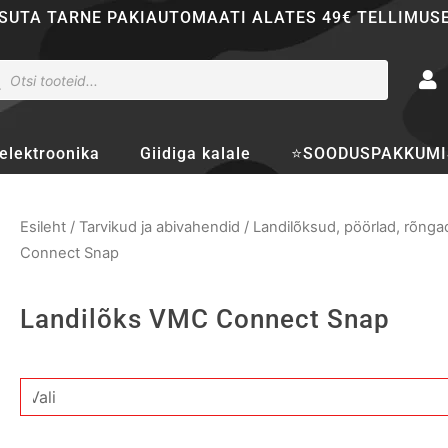
SUTA TARNE PAKIAUTOMAATI ALATES 49€ TELLIMUS
ducts
rch
elektroonika
Giidiga kalale
⭐SOODUSPAKKUMI
Esileht
/
Tarvikud ja abivahendid
/
Landilõksud, pöörlad, rõngad
Connect Snap
Landilõks VMC Connect Snap
Landilõks
VMC
Connect