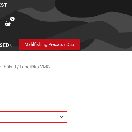
EST
0
Cart
Mahlfishing Predator Cup
SED⭐
, hülsid
/ Landilõks VMC