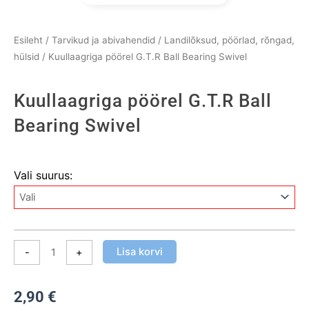
Esileht
/
Tarvikud ja abivahendid
/
Landilõksud, pöörlad, rõngad,
hülsid
/ Kuullaagriga pöörel G.T.R Ball Bearing Swivel
Kuullaagriga pöörel G.T.R Ball
Bearing Swivel
Kuullaagriga
Vali suurus:
pöörel
G.T.R
Ball
Bearing
Swivel
Lisa korvi
-
+
kogus
2,90
€