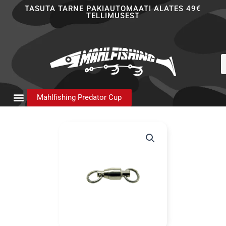
Skip
TASUTA TARNE PAKIAUTOMAATI ALATES 49€
TELLIMUSEST
to
content
P
s
Mahlfishing Predator Cup