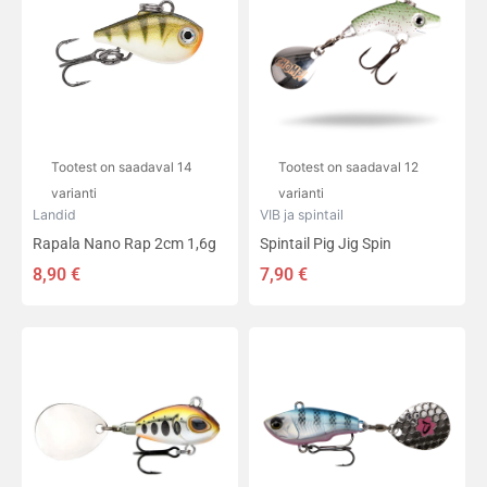
on
on
mitu
mitu
varianti.
varianti.
Valikuid
Valikuid
saab
saab
teha
teha
tootelehel.
tootelehel.
Tootest on saadaval 14
Tootest on saadaval 12
varianti
varianti
Landid
VIB ja spintail
Rapala Nano Rap 2cm 1,6g
Spintail Pig Jig Spin
8,90
€
7,90
€
Sellel
Sellel
tootel
tootel
on
on
mitu
mitu
varianti.
varianti.
Valikuid
Valikuid