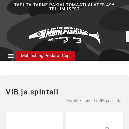
Skip
TASUTA TARNE PAKIAUTOMAATI ALATES 49€
TELLIMUSEST
to
content
P
s
Mahlfishing Predator Cup
VIB ja spintail
Esileht
/
Landid
/ VIB ja spintail
Sellel
Sellel
tootel
tootel