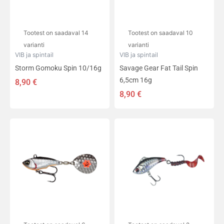
saab
saab
teha
teha
tootelehel.
tootelehel.
Tootest on saadaval 14
Tootest on saadaval 10
varianti
varianti
VIB ja spintail
VIB ja spintail
Storm Gomoku Spin 10/16g
Savage Gear Fat Tail Spin
6,5cm 16g
8,90
€
8,90
€
Sellel
Sellel
tootel
tootel
on
on
mitu
mitu
varianti.
varianti.
Valikuid
Valikuid
saab
saab
teha
teha
tootelehel.
tootelehel.