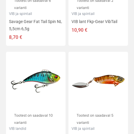
Tootest on saadaval 6
Tootest on saadaval 2
varianti
varianti
VIB ja spintail
VIB ja spintail
Savage Gear Fat Tail Spin NL
VIB lant Fkp-Gear VibTail
5,5cm 6,5g
10,90
€
8,70
€
Sellel
Sellel
tootel
tootel
on
on
mitu
mitu
varianti.
varianti.
Valikuid
Valikuid
saab
saab
teha
teha
tootelehel.
tootelehel.
Tootest on saadaval 10
Tootest on saadaval 5
varianti
varianti
VIB landid
VIB ja spintail