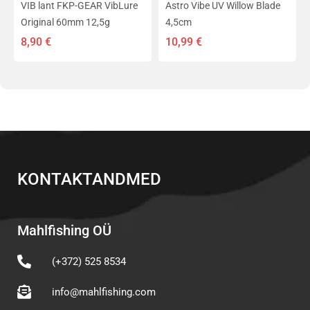
VIB lant FKP-GEAR VibLure
Astro Vibe UV Willow Blade
Original 60mm 12,5g
4,5cm
8,90
€
10,99
€
KONTAKTANDMED
Mahlfishing OÜ
(+372) 525 8534
info@mahlfishing.com