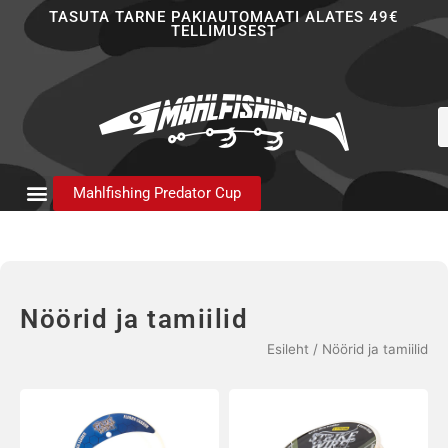
Skip
TASUTA TARNE PAKIAUTOMAATI ALATES 49€
TELLIMUSEST
to
content
P
s
Mahlfishing Predator Cup
Nöörid ja tamiilid
Esileht
/ Nöörid ja tamiilid