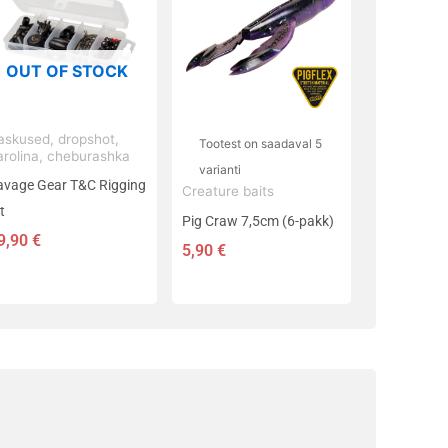
on
mitu
varianti.
OUT OF STOCK
Valikuid
saab
teha
askused, dropshot,
Tootest on saadaval 5
arolina, cheburashka
tootelehel.
varianti
avage Gear T&C Rigging
Creature baits
t
Pig Craw 7,5cm (6-pakk)
9,90
€
5,90
€