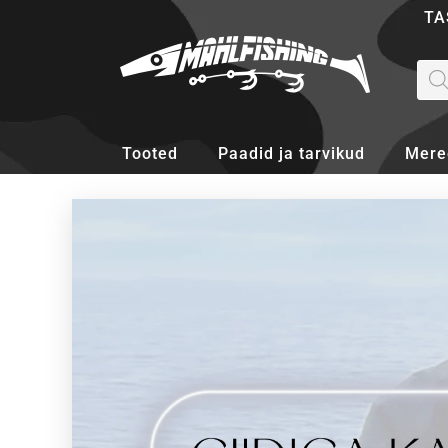
Skip
TA
to
content
Pro
sea
Tooted
Paadid ja tarvikud
Mere