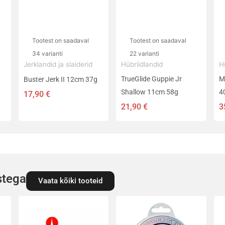
Valikuid
Valikuid
V
saab
saab
s
teha
teha
t
Tootest on saadaval
Tootest on saadaval
tootelehel.
tootelehel.
t
34 varianti
22 varianti
Jerklandid ja slaiderid
Hübriidlandid
H
TrueGlide Guppie Jr
M
Buster Jerk II 12cm 37g
Shallow 11cm 58g
4
17,90
€
21,90
€
3
stega
Vaata kõiki tooteid
Hinnavahemi
Sellel
Sellel
9,20 €
tootel
tootel
kuni