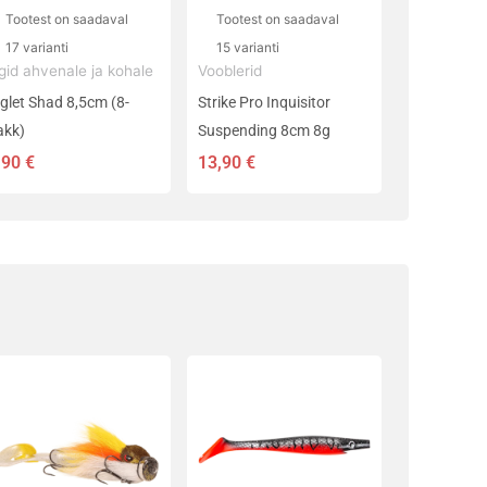
eha
teha
Tootest on saadaval
Tootest on saadaval
ootelehel.
tootelehel.
17 varianti
15 varianti
igid ahvenale ja kohale
Vooblerid
iglet Shad 8,5cm (8-
Strike Pro Inquisitor
akk)
Suspending 8cm 8g
,90
€
13,90
€
llel
Sellel
ootel
tootel
n
on
itu
mitu
rianti.
varianti.