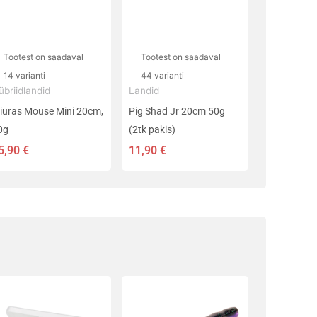
alikuid
Valikuid
aab
saab
eha
teha
Tootest on saadaval
Tootest on saadaval
ootelehel.
tootelehel.
14 varianti
44 varianti
übriidlandid
Landid
iuras Mouse Mini 20cm,
Pig Shad Jr 20cm 50g
0g
(2tk pakis)
5,90
€
11,90
€
k:
Sellel
tootel