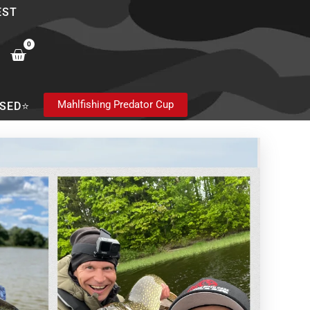
EST
0
Cart
Mahlfishing Predator Cup
SED⭐