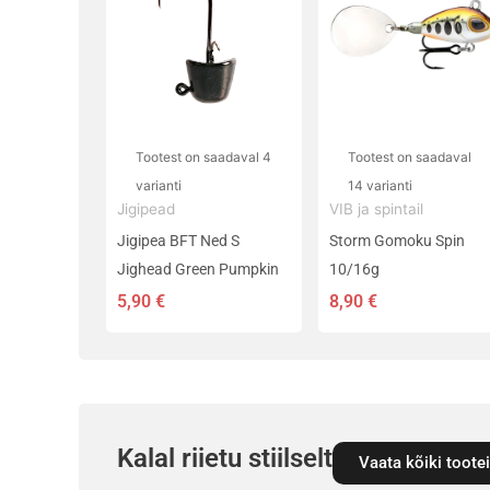
on
on
mitu
mitu
varianti.
varianti.
Valikuid
Valikuid
saab
saab
teha
teha
Tootest on saadaval 4
Tootest on saadaval
tootelehel.
tootelehel.
varianti
14 varianti
Jigipead
VIB ja spintail
Jigipea BFT Ned S
Storm Gomoku Spin
Jighead Green Pumpkin
10/16g
5,90
€
8,90
€
Kalal riietu stiilselt
Vaata kõiki toote