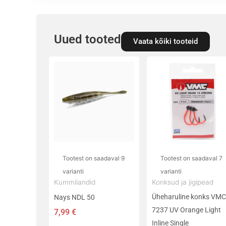
Uued tooted
Vaata kõiki tooteid
Sellel
Sellel
tootel
tootel
on
on
mitu
mitu
varianti.
varianti.
Valikuid
Valikuid
saab
saab
teha
teha
Tootest on saadaval 9
Tootest on saadaval 7
tootelehel.
tootelehel.
varianti
varianti
Kummilandid
Konksud ja jigipead
Üheharuline konks VM
Nays NDL 50
7237 UV Orange Light
7,99
€
Inline Single