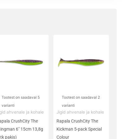
llel
Sellel
ootel
tootel
n
on
itu
mitu
rianti.
varianti.
alikuid
Valikuid
aab
saab
eha
teha
Tootest on saadaval 5
Tootest on saadaval 2
ootelehel.
tootelehel.
varianti
varianti
igid ahvenale ja kohale
Jigid ahvenale ja kohale
apala CrushCity The
Rapala CrushCity The
tingman 6″ 15cm 13,8g
Kickman 5-pack Special
tk pakis)
Colour