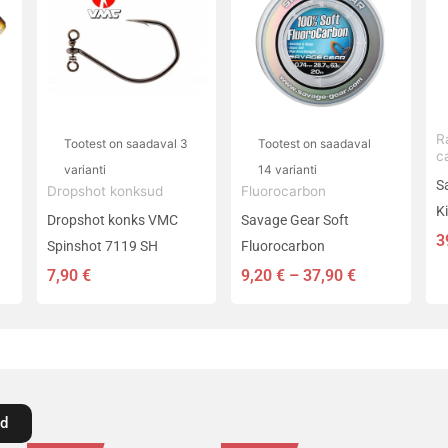
on
on
37,90 €
mitu
mitu
varianti.
varianti.
Valikuid
Valikuid
saab
saab
teha
teha
R
Tootest on saadaval 3
Tootest on saadaval
c
tootelehel.
tootelehel.
varianti
14 varianti
S
Dropshot konksud
Fluorocarbon
Ki
Dropshot konks VMC
Savage Gear Soft
3
Spinshot 7119 SH
Fluorocarbon
7,90
€
9,20
€
–
37,90
€
id