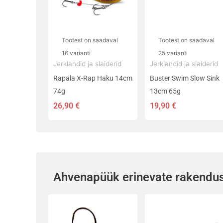
Valikuid
Valikuid
saab
saab
teha
teha
Tootest on saadaval
Tootest on saadaval
tootelehel.
tootelehel.
16 varianti
25 varianti
Jerklandid ja slaiderid
Jerklandid ja slaiderid
Rapala X-Rap Haku 14cm
Buster Swim Slow Sink
74g
13cm 65g
26,90
€
19,90
€
Ahvenapüük erinevate rakendu
Sellel
Sellel
tootel
tootel