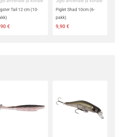
igid ahvenale ja kohale
Jigid ahvenale ja kohale
gster Tail 12 cm (10-
Piglet Shad 10cm (6-
akk)
pakk)
,90
€
9,90
€
llel
Sellel
ootel
tootel
n
on
itu
mitu
rianti.
varianti.
alikuid
Valikuid
aab
saab