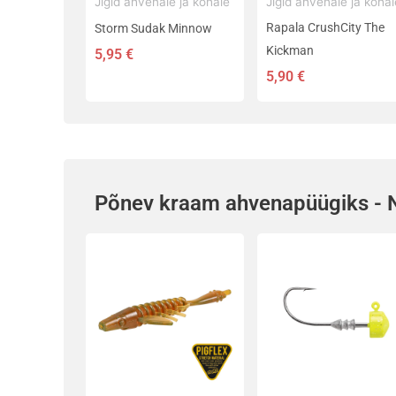
Jigid ahvenale ja kohale
Jigid ahvenale ja kohal
Rapala CrushCity The
Storm Sudak Minnow
Kickman
5,95
€
5,90
€
Põnev kraam ahvenapüügiks - NE
Sellel
Sellel
tootel
tootel
on
on
mitu
mitu
varianti.
varianti.
Valikuid
Valikuid
saab
saab