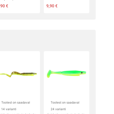
,90
€
9,90
€
llel
Sellel
ootel
tootel
n
on
itu
mitu
rianti.
varianti.
alikuid
Valikuid
aab
saab
eha
teha
Tootest on saadaval
Tootest on saadaval
ootelehel.
tootelehel.
14 varianti
24 varianti