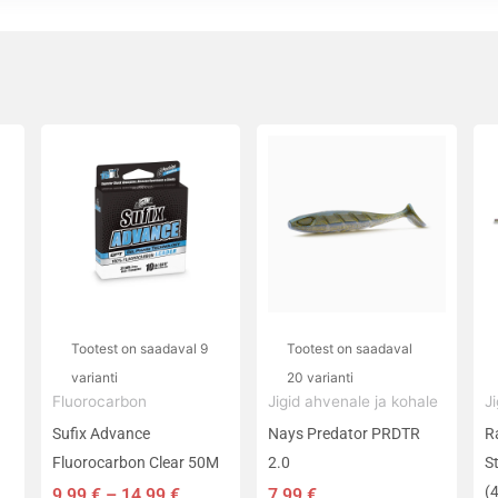
Hinnavahemik:
Sellel
Sellel
Se
9,99 €
tootel
tootel
t
kuni
on
on
o
14,99 €
mitu
mitu
m
varianti.
varianti.
va
Valikuid
Valikuid
V
saab
saab
s
teha
teha
t
Tootest on saadaval 9
Tootest on saadaval
tootelehel.
tootelehel.
t
varianti
20 varianti
Fluorocarbon
Jigid ahvenale ja kohale
J
C
Sufix Advance
Nays Predator PRDTR
R
Fluorocarbon Clear 50M
2.0
S
(4
9,99
€
–
14,99
€
7,99
€