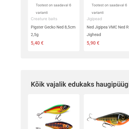
teha
teha
Tootest on saadaval 6
Tootest on saadaval 6
tootelehel.
tootelehel.
varianti
varianti
Creature baits
Jigipead
Pigster Gecko Ned 8,5cm
Ned Jigipea VMC Ned R
2,5g
Jighead
5,40
€
5,90
€
Kõik vajalik edukaks haugipüüg
Sellel
Sellel
tootel
tootel
on
on
mitu
mitu
varianti.
varianti.