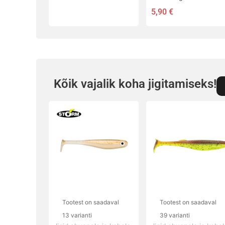
5,90
€
Kõik vajalik koha jigitamiseks!
Sellel
Sellel
tootel
tootel
on
on
mitu
mitu
varianti.
varianti.
Valikuid
Valikuid
saab
saab
teha
teha
Tootest on saadaval
Tootest on saadaval
tootelehel.
tootelehel.
13 varianti
39 varianti