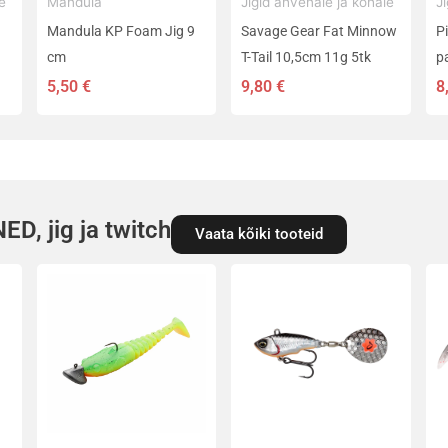
e
Mandula
Jigid ahvenale ja kohale
J
Mandula KP Foam Jig 9
Savage Gear Fat Minnow
Pi
cm
T-Tail 10,5cm 11g 5tk
p
5,50
€
9,80
€
8
D, jig ja twitch
Vaata kõiki tooteid
Sellel
Sellel
Se
tootel
tootel
t
on
on
o
mitu
mitu
m
varianti.
varianti.
va
Valikuid
Valikuid
V
saab
saab
s