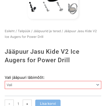
Esileht
/
Talipüük
/
Jääpuurid ja terad
/ Jääpuur Jasu Kide V2
Ice Augers for Power Drill
Jääpuur Jasu Kide V2 Ice
Augers for Power Drill
Jääpuur
Vali jääpuuri läbimõõt:
Jasu
Kide
V2
Ice
Augers
Lisa korvi
-
+