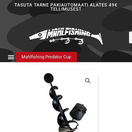
Skip
TASUTA TARNE PAKIAUTOMAATI ALATES 49€
TELLIMUSEST
to
content
P
s
Mahlfishing Predator Cup