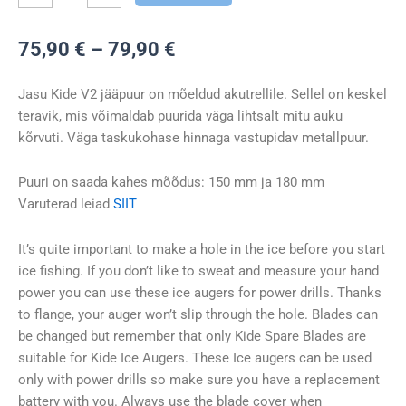
for
Power
Hinnavahemik:
75,90
€
–
79,90
€
Drill
75,90 €
kogus
kuni
Jasu Kide V2 jääpuur on mõeldud akutrellile. Sellel on keskel
79,90 €
teravik, mis võimaldab puurida väga lihtsalt mitu auku
kõrvuti. Väga taskukohase hinnaga vastupidav metallpuur.
Puuri on saada kahes mõõdus: 150 mm ja 180 mm
Varuterad leiad
SIIT
It’s quite important to make a hole in the ice before you start
ice fishing. If you don’t like to sweat and measure your hand
power you can use these ice augers for power drills. Thanks
to flange, your auger won’t slip through the hole. Blades can
be changed but remember that only Kide Spare Blades are
suitable for Kide Ice Augers. These Ice augers can be used
only with power drills so make sure you have a replacement
battery with you. Always use the blade cover when