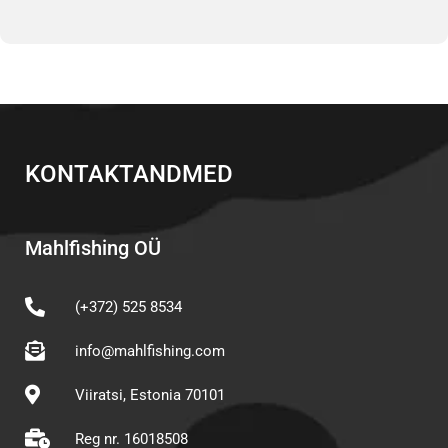
KONTAKTANDMED
Mahlfishing OÜ
(+372) 525 8534
info@mahlfishing.com
Viiratsi, Estonia 70101
Reg nr. 16018508