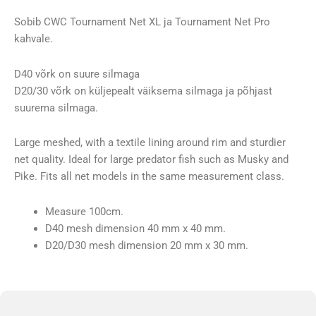
Sobib CWC Tournament Net XL ja Tournament Net Pro
kahvale.
D40 võrk on suure silmaga
D20/30 võrk on küljepealt väiksema silmaga ja põhjast
suurema silmaga.
Large meshed, with a textile lining around rim and sturdier
net quality. Ideal for large predator fish such as Musky and
Pike. Fits all net models in the same measurement class.
Measure 100cm.
D40 mesh dimension 40 mm x 40 mm.
D20/D30 mesh dimension 20 mm x 30 mm.