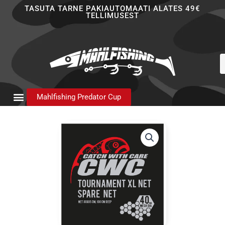
Skip
TASUTA TARNE PAKIAUTOMAATI ALATES 49€
TELLIMUSEST
to
content
P
s
Mahlfishing Predator Cup