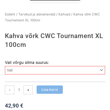
Esileht
/
Tarvikud ja abivahendid
/
Kahvad
/ Kahva võrk CWC
Tournament XL 100cm
Kahva võrk CWC Tournament XL
100cm
Kahva
Vali võrgu silma suurus:
võrk
CWC
Tournament
XL
100cm
Lisa korvi
-
+
kogus
42,90
€