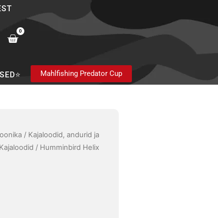
EST
0
Cart
Mahlfishing Predator Cup
SED⭐
oonika
/
Kajaloodid, andurid ja
Kajaloodid
/ Humminbird Helix