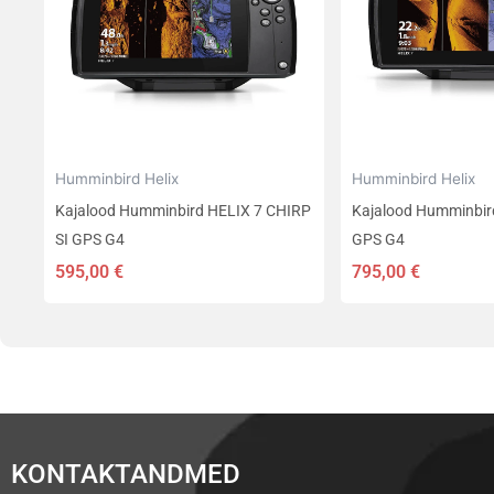
Humminbird Helix
Humminbird Helix
Kajalood Humminbird HELIX 7 CHIRP
Kajalood Humminbir
SI GPS G4
GPS G4
595,00
€
795,00
€
KONTAKTANDMED