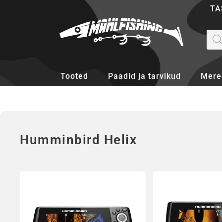
Skip
TA
to
content
Pro
sea
Tooted
Paadid ja tarvikud
Mere
Humminbird Helix