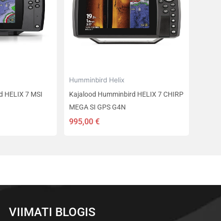
Humminbird Helix
d HELIX 7 MSI
Kajalood Humminbird HELIX 7 CHIRP
MEGA SI GPS G4N
995,00
€
VIIMATI BLOGIS