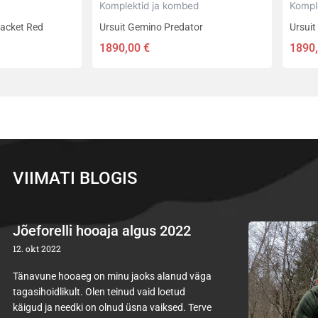
Komplektid ja kombed
Kompl
Jacket Red
Ursuit Gemino Predator
Ursuit
1890,00
€
1890
VIIMATI BLOGIS
Jõeforelli hooaja algus 2022
12. okt 2022
Tänavune hooaeg on minu jaoks alanud väga
tagasihoidlikult. Olen teinud vaid loetud
käigud ja needki on olnud üsna vaiksed. Terve