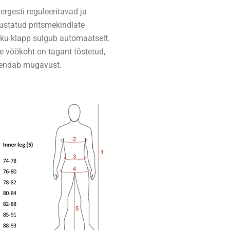
rgesti reguleeritavad ja
ustatud pritsmekindlate
sku klapp sulgub automaatselt.
te vöökoht on tagant tõstetud,
urendab mugavust.