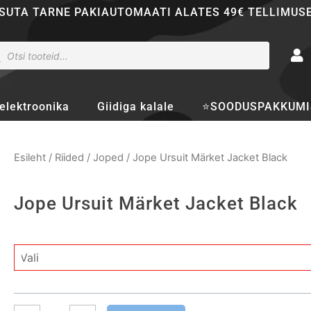
SUTA TARNE PAKIAUTOMAATI ALATES 49€ TELLIMUS
ducts
rch
elektroonika
Giidiga kalale
⭐SOODUSPAKKUMI
Esileht
/
Riided
/
Joped
/ Jope Ursuit Märket Jacket Black
Jope Ursuit Märket Jacket Black
Jope
Ursuit
Märket
Jacket