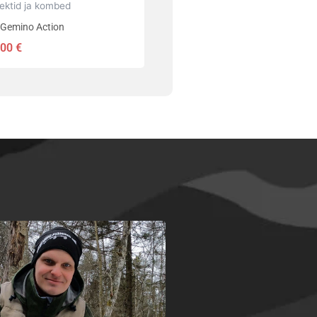
ektid ja kombed
 Gemino Action
,00
€