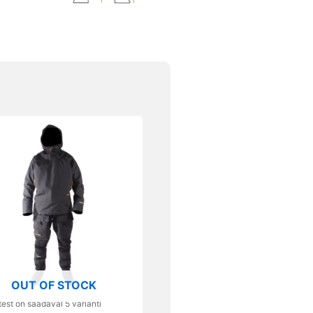
l
ti.
uid
lehel.
OUT OF STOCK
est on saadaval 5 varianti