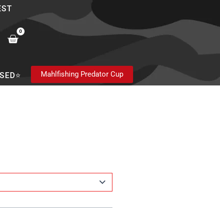
EST
0
Cart
Mahlfishing Predator Cup
SED⭐