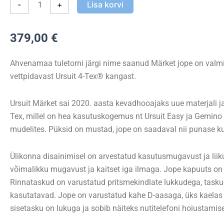
-
+
Lisa korvi
Black
kogus
379,00
€
Ahvenamaa tuletorni järgi nime saanud Märket jope on valmi
vettpidavast Ursuit 4-Tex® kangast.
Ursuit Märket sai 2020. aasta kevadhooajaks uue materjali ja 
Tex, millel on hea kasutuskogemus nt Ursuit Easy ja Gemino
mudelites. Püksid on mustad, jope on saadaval nii punase k
Ülikonna disainimisel on arvestatud kasutusmugavust ja liik
võimalikku mugavust ja kaitset iga ilmaga. Jope kapuuts on
Rinnataskud on varustatud pritsmekindlate lukkudega, task
kasutatavad. Jope on varustatud kahe D-aasaga, üks kaelas j
sisetasku on lukuga ja sobib näiteks nutitelefoni hoiustami