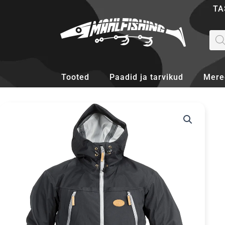
Skip
TA
to
content
Pro
sea
Tooted
Paadid ja tarvikud
Mere