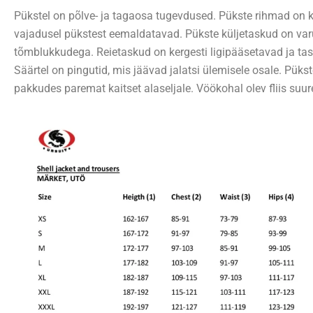
Pükstel on põlve- ja tagaosa tugevdused. Pükste rihmad on ke
vajadusel pükstest eemaldatavad. Pükste küljetaskud on var
tõmblukkudega. Reietaskud on kergesti ligipääsetavad ja ta
Säärtel on pingutid, mis jäävad jalatsi ülemisele osale. Püks
pakkudes paremat kaitset alaseljale. Vöökohal olev fliis su