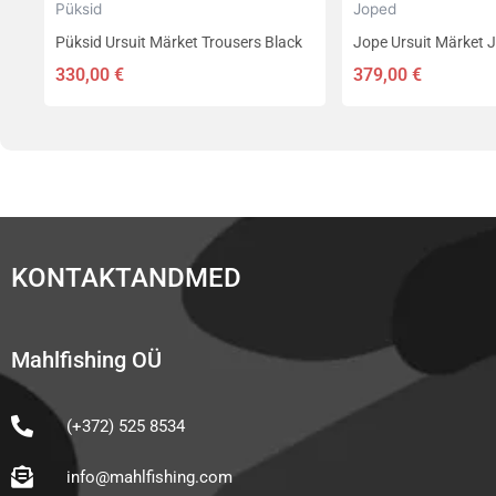
Püksid
Joped
Püksid Ursuit Märket Trousers Black
Jope Ursuit Märket 
330,00
€
379,00
€
KONTAKTANDMED
Mahlfishing OÜ
(+372) 525 8534
info@mahlfishing.com