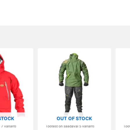
Sellel
Sellel
tootel
toote
on
on
mitu
mitu
varianti.
varian
Valikuid
Valik
saab
saab
teha
teha
tootelehel.
toote
STOCK
OUT OF STOCK
7 varianti
Tootest on saadaval 5 varianti
Toot