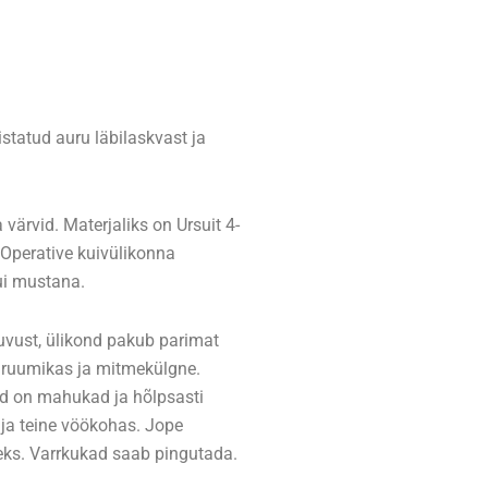
statud auru läbilaskvast ja
värvid. Materjaliks on Ursuit 4-
 Operative kuivülikonna
ui mustana.
uvust, ülikond pakub parimat
 ruumikas ja mitmekülgne.
ud on mahukad ja hõlpsasti
a teine ​​vöökohas. Jope
seks. Varrkukad saab pingutada.