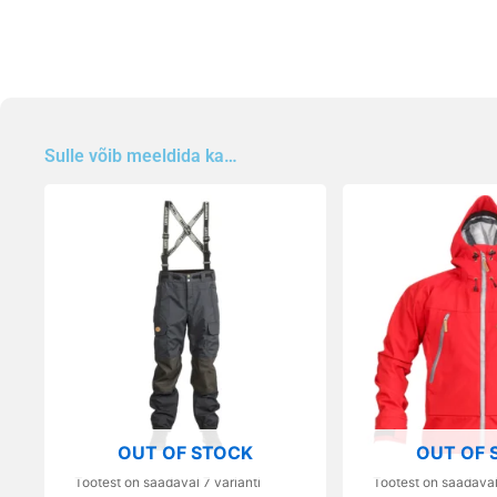
Sulle võib meeldida ka…
Sellel
Sellel
tootel
tootel
on
on
mitu
mitu
varianti.
varianti.
Valikuid
Valikuid
saab
saab
teha
teha
tootelehel.
tootelehel.
OUT OF STOCK
OUT OF 
Tootest on saadaval 7 varianti
Tootest on saadaval 