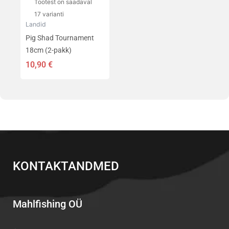
Tootest on saadaval
tootelehel.
17 varianti
Landid
Pig Shad Tournament
18cm (2-pakk)
10,90
€
KONTAKTANDMED
Mahlfishing OÜ