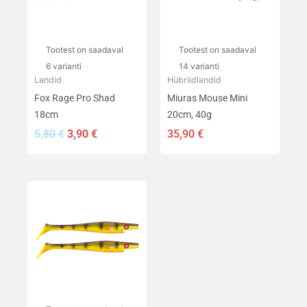
Valikuid
Valikuid
saab
saab
teha
teha
Tootest on saadaval
Tootest on saadaval
tootelehel.
tootelehel.
6 varianti
14 varianti
Landid
Hübriidlandid
Fox Rage Pro Shad
Miuras Mouse Mini
18cm
20cm, 40g
5,80
€
3,90
€
35,90
€
Sellel
tootel
on
mitu
varianti.
Valikuid
saab
teha