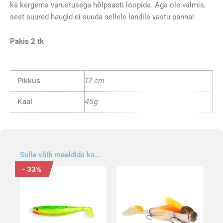
ka kergema varustusega hõlpsasti loopida. Aga ole valmis,
sest suured haugid ei suuda sellele landile vastu panna!
Pakis 2 tk
Pikkus
17 cm
Kaal
45g
Sulle võib meeldida ka…
- 33%
Algne
Praegune
Sellel
Sellel
hind
hind
tootel
tootel
oli:
on:
on
on
5,80 €.
3,90 €.
mitu
mitu
varianti.
varianti.