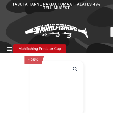
Skip
TASUTA TARNE PAKIAUTOMAATI ALATES 49€
TELLIMUSEST
to
content
P
s
Mahlfishing Predator Cup
- 25%