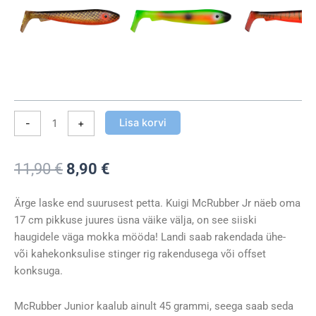
Lisa korvi
-
+
Algne
Praegune
11,90
€
8,90
€
hind
hind
oli:
on:
Ärge laske end suurusest petta. Kuigi McRubber Jr näeb oma
11,90 €.
8,90 €.
17 cm pikkuse juures üsna väike välja, on see siiski
haugidele väga mokka mööda! Landi saab rakendada ühe-
või kahekonksulise stinger rig rakendusega või offset
konksuga.
McRubber Junior kaalub ainult 45 grammi, seega saab seda