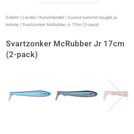
Esileht
/
Landid
/
Kummilandid
/
Suured kummid haugile ja
kohale
/ Svartzonker McRubber Jr 17cm (2-pack)
Svartzonker McRubber Jr 17cm
(2-pack)
Svartzonker
McRubber
Jr
17cm
(2-
pack)
kogus