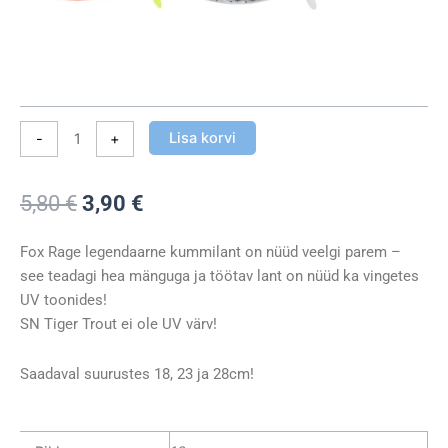
Lisa korvi
-
+
Algne
Praegune
5,80
€
3,90
€
hind
hind
oli:
on:
Fox Rage legendaarne kummilant on nüüd veelgi parem –
5,80 €.
3,90 €.
see teadagi hea mänguga ja töötav lant on nüüd ka vingetes
UV toonides!
SN Tiger Trout ei ole UV värv!
Saadaval suurustes 18, 23 ja 28cm!