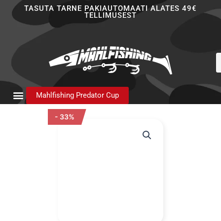
Skip
TASUTA TARNE PAKIAUTOMAATI ALATES 49€
TELLIMUSEST
to
content
P
s
Mahlfishing Predator Cup
- 33%