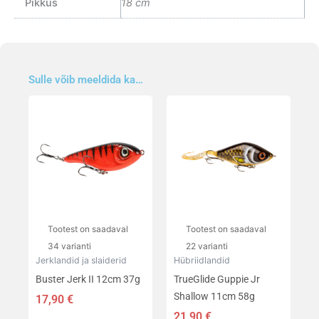
Pikkus
18 cm
Sulle võib meeldida ka…
Sellel
Sellel
tootel
tootel
on
on
mitu
mitu
varianti.
varianti.
Valikuid
Valikuid
saab
saab
teha
teha
Tootest on saadaval
Tootest on saadaval
tootelehel.
tootelehel.
34 varianti
22 varianti
Jerklandid ja slaiderid
Hübriidlandid
Buster Jerk II 12cm 37g
TrueGlide Guppie Jr
Shallow 11cm 58g
17,90
€
21,90
€