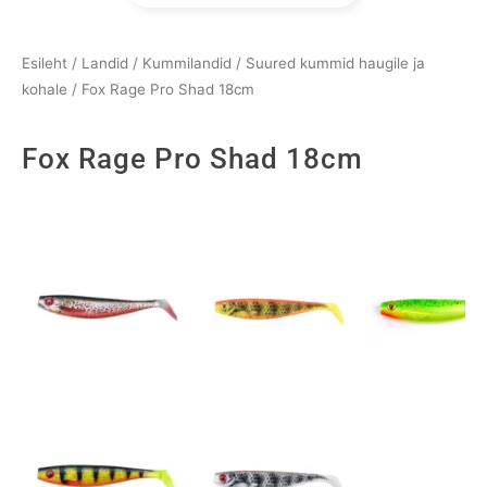
Esileht
/
Landid
/
Kummilandid
/
Suured kummid haugile ja
kohale
/ Fox Rage Pro Shad 18cm
Fox Rage Pro Shad 18cm
Fox
Rage
Pro
Shad
18cm
kogus