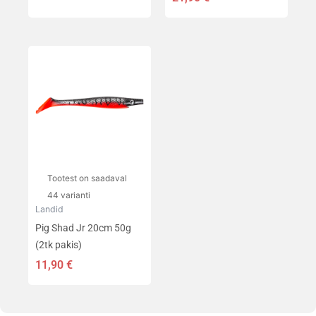
Sellel
tootel
on
mitu
varianti.
Valikuid
saab
teha
Tootest on saadaval
tootelehel.
44 varianti
Landid
Pig Shad Jr 20cm 50g
(2tk pakis)
11,90
€