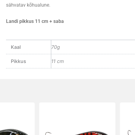
sähvatav kõhualune.
Landi pikkus 11 cm + saba
Kaal
70g
Pikkus
11 cm
Sellel
Sellel
tootel
toote
on
on
mitu
mitu