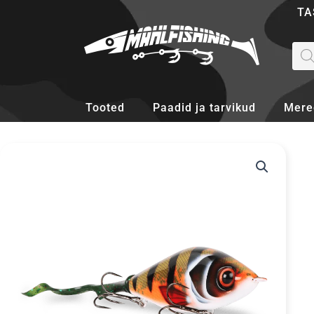
Skip
TA
to
content
Pro
sea
Tooted
Paadid ja tarvikud
Mere