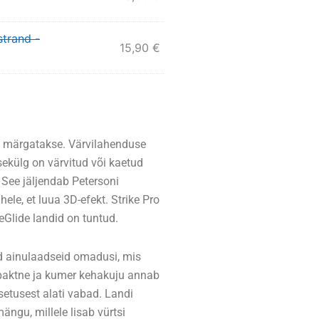
strand -
15,90
€
l märgatakse. Värvilahenduse
ekülg on värvitud või kaetud
. See jäljendab Petersoni
hele, et luua 3D-efekt. Strike Pro
eGlide landid on tuntud.
eid ainulaadseid omadusi, mis
paktne ja kumer kehakuju annab
tusest alati vabad. Landi
 mängu, millele lisab vürtsi