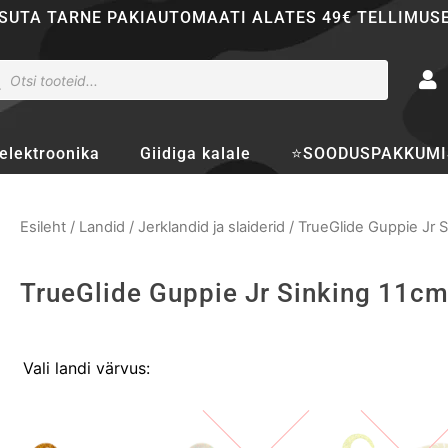
SUTA TARNE PAKIAUTOMAATI ALATES 49€ TELLIMUS
ducts
rch
elektroonika
Giidiga kalale
⭐SOODUSPAKKUMI
Esileht
/
Landid
/
Jerklandid ja slaiderid
/ TrueGlide Guppie Jr 
TrueGlide Guppie Jr Sinking 11c
TrueGlide
Vali landi värvus:
Guppie
Jr
Sinking