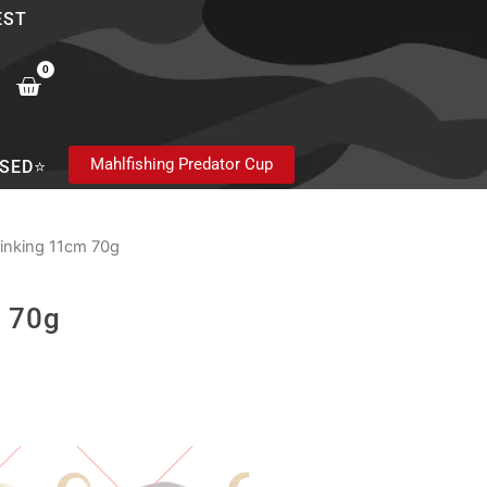
EST
0
Cart
Mahlfishing Predator Cup
SED⭐
Sinking 11cm 70g
m 70g