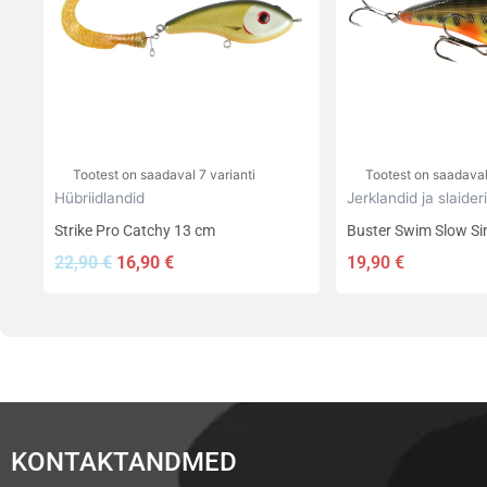
varianti.
varianti.
Valikuid
Valikuid
saab
saab
teha
teha
tootelehel.
tootelehel.
Tootest on saadaval 7 varianti
Tootest on saadaval
Hübriidlandid
Jerklandid ja slaider
Strike Pro Catchy 13 cm
Buster Swim Slow S
22,90
€
16,90
€
19,90
€
KONTAKTANDMED