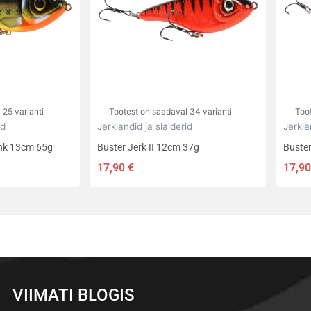
varianti.
varian
Valikuid
Valik
saab
saab
teha
teha
tootelehel.
toote
 25 varianti
Tootest on saadaval 34 varianti
Too
id
Jerklandid ja slaiderid
Jerkla
ink 13cm 65g
Buster Jerk II 12cm 37g
Buster
17,90
€
17,9
VIIMATI BLOGIS