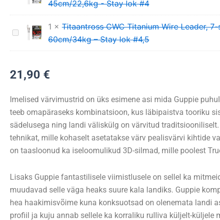
45cm/22,6kg - Stay lok #4
CWC
Titanium
1
×
Titaantross CWC Titanium Wire Leader, 7-
Titaantross
Wire
60cm/34kg – Stay lok #4,5
CWC
Leader,
Titanium
7-
Wire
21,90
€
strand
Leader,
-
7-
45cm/22,6kg
Imelised värvimustrid on üks esimene asi mida Guppie puhu
strand
-
teeb omapäraseks kombinatsioon, kus läbipaistva tooriku sis
-
Stay
sädelusega ning landi väliskülg on värvitud traditsiooniliselt
60cm/34kg
lok
tehnikat, mille kohaselt asetatakse värv pealisvärvi kihtide va
–
#4
on taasloonud ka iseloomulikud 3D-silmad, mille poolest Tru
Stay
lok
Lisaks Guppie fantastilisele viimistlusele on sellel ka mitm
#4,5
muudavad selle väga heaks suure kala landiks. Guppie kom
hea haakimisvõime kuna konksuotsad on olenemata landi ase
profiil ja kuju annab sellele ka korraliku rulliva küljelt-küljele