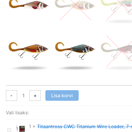
11cm
70g
kogus
-
+
Lisa korvi
Vali lisaks:
1
×
Titaantross CWC Titanium Wire Leader, 7-
Titaantross