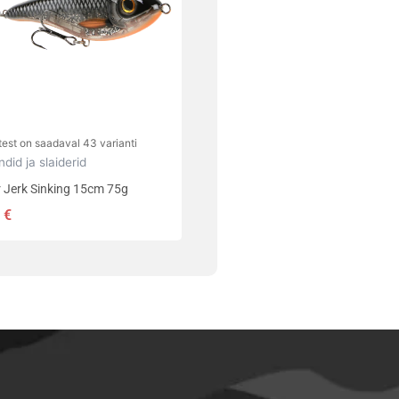
ti.
uid
lehel.
test on saadaval 43 varianti
ndid ja slaiderid
 Jerk Sinking 15cm 75g
0
€