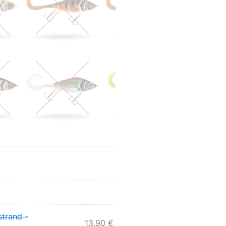
strand -
13,90
€