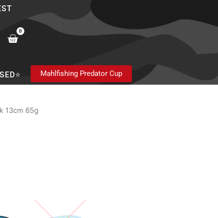
EST
0
Cart
Mahlfishing Predator Cup
SED⭐
nk 13cm 65g