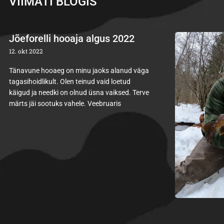
VIIMATI BLOGIS
Jõeforelli hooaja algus 2022
12. okt 2022
Tänavune hooaeg on minu jaoks alanud väga
tagasihoidlikult. Olen teinud vaid loetud
käigud ja needki on olnud üsna vaiksed. Terve
märts jäi sootuks vahele. Veebruaris