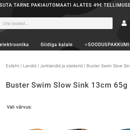
SUTA TARNE PAKIAUTOMAATI ALATES 49€ TELLIMUS
ducts
rch
elektroonika
Giidiga kalale
⭐SOODUSPAKKUMI
Esileht
/
Landid
/
Jerklandid ja slaiderid
/ Buster Swim Slow Si
Buster Swim Slow Sink 13cm 65g
Buster
Vali värvus:
Swim
Slow
Sink