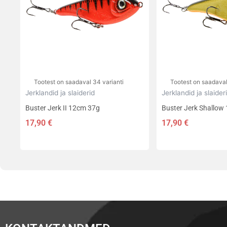
varianti.
varianti.
Valikuid
Valikuid
saab
saab
teha
teha
tootelehel.
tootelehel.
Tootest on saadaval 34 varianti
Tootest on saadaval
Jerklandid ja slaiderid
Jerklandid ja slaider
Buster Jerk II 12cm 37g
Buster Jerk Shallow
17,90
€
17,90
€