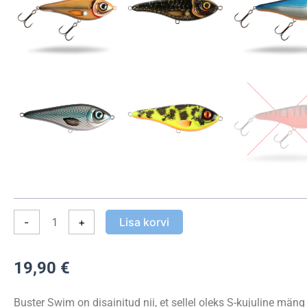
13cm
65g
kogus
-
+
Lisa korvi
19,90
€
Buster Swim on disainitud nii, et sellel oleks S-kujuline mäng 