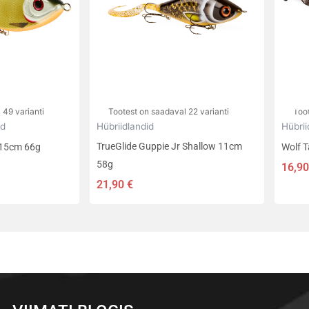
varianti.
varian
Valikuid
Valik
saab
saab
teha
teha
tootelehel.
toote
 49 varianti
Tootest on saadaval 22 varianti
Toot
id
Hübriidlandid
Hübrii
TrueGlide Guppie Jr Shallow 11cm
 15cm 66g
Wolf Ta
58g
16,9
21,90
€