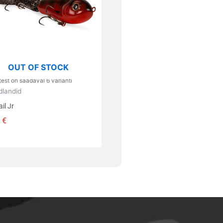
ti.
uid
lehel.
OUT OF STOCK
est on saadaval 6 varianti
dlandid
il Jr
0
€