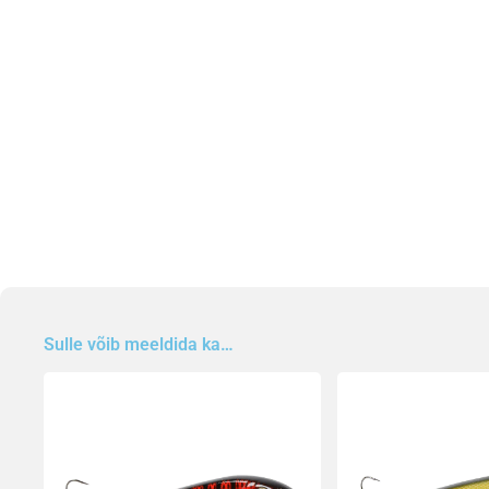
Sulle võib meeldida ka…
Sellel
Sellel
tootel
tootel
on
on
mitu
mitu