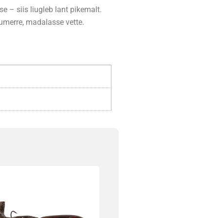
 – siis liugleb lant pikemalt.
kumerre, madalasse vette.
l