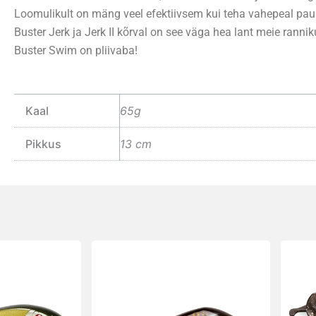
Loomulikult on mäng veel efektiivsem kui teha vahepeal pause
Buster Jerk ja Jerk II kõrval on see väga hea lant meie ranni
Buster Swim on pliivaba!
Kaal
65g
Pikkus
13 cm
Sellel
Sellel
tootel
toote
on
on
mitu
mitu