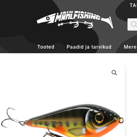
Skip
TA
to
content
Pro
sea
Tooted
Paadid ja tarvikud
Mere