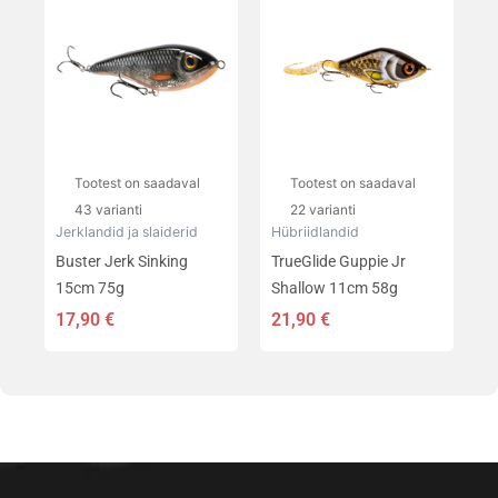
tootel
tootel
on
on
mitu
mitu
varianti.
varianti.
Valikuid
Valikuid
saab
saab
teha
teha
Tootest on saadaval
Tootest on saadaval
tootelehel.
tootelehel.
43 varianti
22 varianti
Jerklandid ja slaiderid
Hübriidlandid
Buster Jerk Sinking
TrueGlide Guppie Jr
15cm 75g
Shallow 11cm 58g
17,90
€
21,90
€