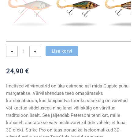
Lisa korvi
-
+
24,90
€
Imelised värvimustrid on üks esimene asi mida Guppie puhul
märgatakse. Värvilahenduse teeb omapäraseks
kombinatsioon, kus läbipaistva tooriku sisekülg on värvitud
või kaetud sädelusega ning landi väliskülg on värvitud
traditsiooniliselt. See jäljendab Petersoni tehnikat, mille
kohaselt asetatakse värv pealisvärvi kihtide vahele, et luua
3D-efekt. Strike Pro on taasloonud ka iseloomulikud 3D-