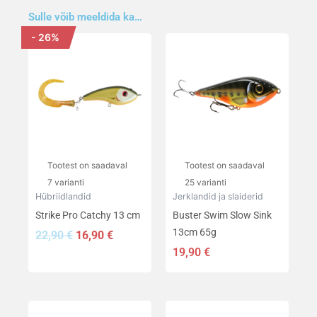
Sulle võib meeldida ka…
- 26%
Algne
Praegune
Sellel
Sellel
hind
hind
tootel
tootel
oli:
on:
on
on
22,90 €.
16,90 €.
mitu
mitu
varianti.
varianti.
Valikuid
Valikuid
saab
saab
teha
teha
Tootest on saadaval
Tootest on saadaval
tootelehel.
tootelehel.
7 varianti
25 varianti
Hübriidlandid
Jerklandid ja slaiderid
Strike Pro Catchy 13 cm
Buster Swim Slow Sink
13cm 65g
22,90
€
16,90
€
19,90
€
Sellel
Sellel