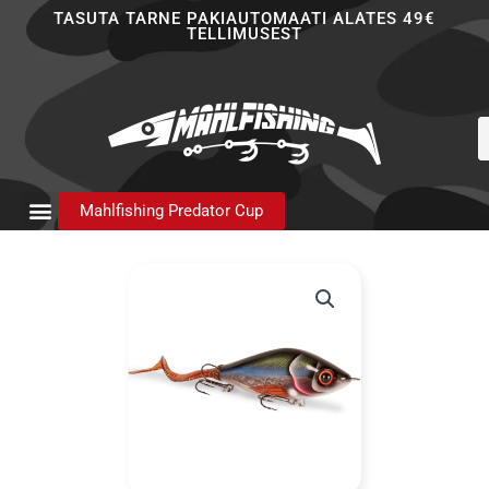
Skip
TASUTA TARNE PAKIAUTOMAATI ALATES 49€
TELLIMUSEST
to
content
P
s
Mahlfishing Predator Cup