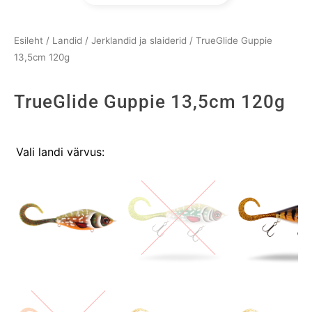
Esileht
/
Landid
/
Jerklandid ja slaiderid
/ TrueGlide Guppie
13,5cm 120g
TrueGlide Guppie 13,5cm 120g
TrueGlide
Vali landi värvus:
Guppie
13,5cm
120g
kogus