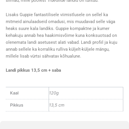
silmad, mille poolest TrueGlide landid on tuntud.
Lisaks Guppie fantastilisele viimistlusele on sellel ka
mitmeid ainulaadseid omadusi, mis muudavad selle väga
heaks suure kala landiks. Guppie kompaktne ja kumer
kehakuju annab hea haakimisvõime kuna konksuotsad on
olenemata landi asetusest alati vabad. Landi profiil ja kuju
annab sellele ka korraliku rulliva küljelt-küljele mängu,
millele lisab vürtsi sähvatav kõhualune.
Landi pikkus 13,5 cm + saba
Kaal
120g
Pikkus
13,5 cm