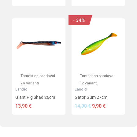
- 34%
Algne
Praegune
Sellel
Sellel
hind
hind
tootel
tootel
oli:
on:
on
on
14,90 €.
9,90 €.
mitu
mitu
varianti.
varianti.
Valikuid
Valikuid
saab
saab
teha
teha
Tootest on saadaval
Tootest on saadaval
tootelehel.
tootelehel.
24 varianti
12 varianti
Landid
Landid
Giant Pig Shad 26cm
Gator Gum 27cm
13,90
€
14,90
€
9,90
€