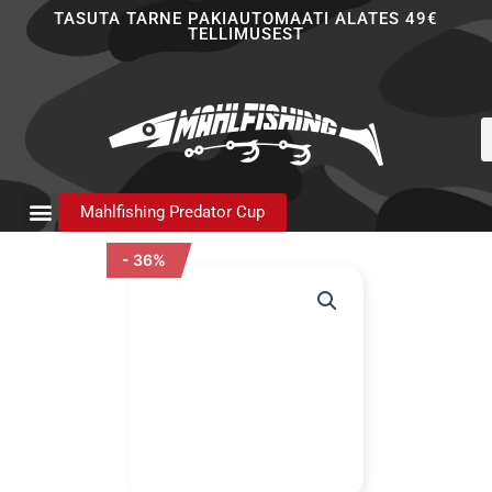
Skip
TASUTA TARNE PAKIAUTOMAATI ALATES 49€
TELLIMUSEST
to
content
P
s
Mahlfishing Predator Cup
- 36%