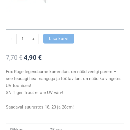
Lisa korvi
-
+
Algne
Praegune
7,70
€
4,90
€
hind
hind
oli:
on:
Fox Rage legendaarne kummilant on nüüd veelgi parem –
7,70 €.
4,90 €.
see teadagi hea mänguga ja töötav lant on nüüd ka vingetes
UV toonides!
SN Tiger Trout ei ole UV värv!
Saadaval suurustes 18, 23 ja 28cm!
Pikkus
28 cm