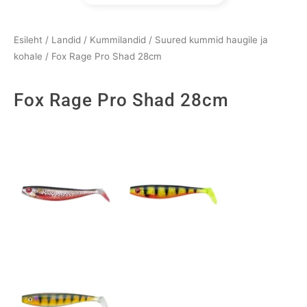
Esileht
/
Landid
/
Kummilandid
/
Suured kummid haugile ja
kohale
/ Fox Rage Pro Shad 28cm
Fox Rage Pro Shad 28cm
Fox
Rage
Pro
Shad
28cm
kogus