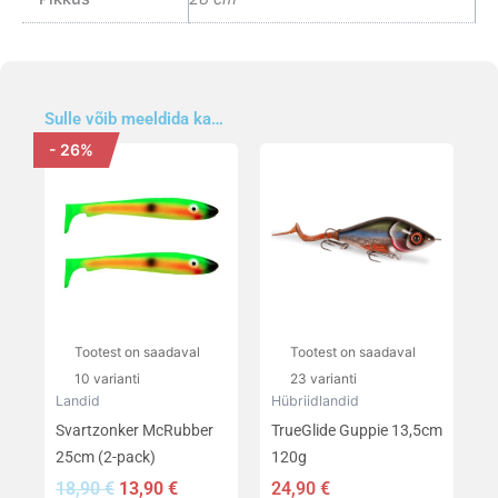
Sulle võib meeldida ka…
- 26%
Algne
Praegune
Sellel
Sellel
hind
hind
tootel
tootel
oli:
on:
on
on
18,90 €.
13,90 €.
mitu
mitu
varianti.
varianti.
Valikuid
Valikuid
saab
saab
teha
teha
Tootest on saadaval
Tootest on saadaval
tootelehel.
tootelehel.
10 varianti
23 varianti
Landid
Hübriidlandid
Svartzonker McRubber
TrueGlide Guppie 13,5cm
25cm (2-pack)
120g
18,90
€
13,90
€
24,90
€