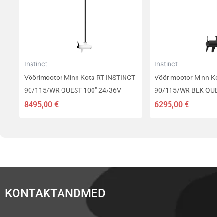
Instinct
Instinct
Vöörimootor Minn Kota RT INSTINCT
Vöörimootor Minn K
90/115/WR QUEST 100″ 24/36V
90/115/WR BLK QUE
8495,00
€
6295,00
€
KONTAKTANDMED