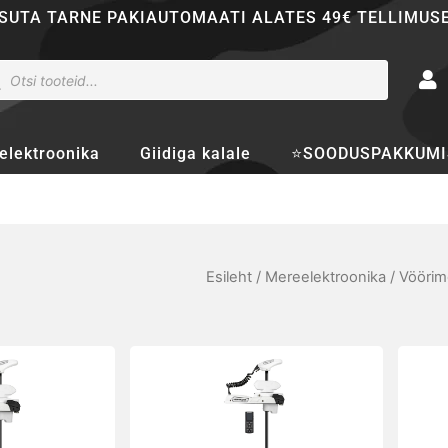
SUTA TARNE PAKIAUTOMAATI ALATES 49€ TELLIMUS
ducts
rch
elektroonika
Giidiga kalale
⭐SOODUSPAKKUMI
Esileht
/
Mereelektroonika
/
Vöörimo