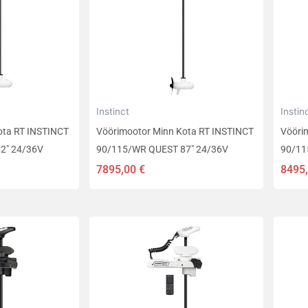
Instinct
Instin
ota RT INSTINCT
Vöörimootor Minn Kota RT INSTINCT
Vööri
2″ 24/36V
90/115/WR QUEST 87″ 24/36V
90/11
7895,00
€
8495