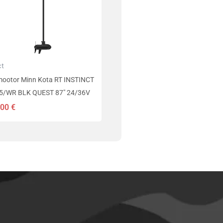
ct
mootor Minn Kota RT INSTINCT
5/WR BLK QUEST 87″ 24/36V
,00
€