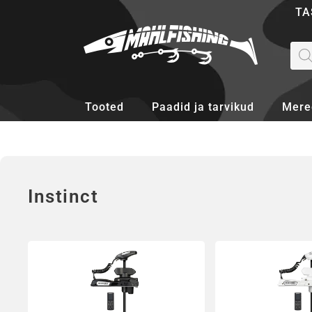
Skip
TA
to
content
Pro
sea
Tooted
Paadid ja tarvikud
Mere
Instinct