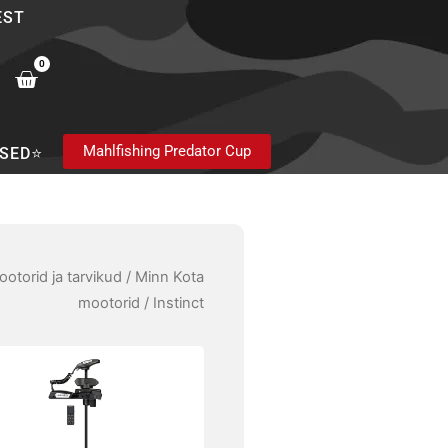
EST
0
Cart
Mahlfishing Predator Cup
SED⭐
otorid ja tarvikud
/
Minn Kota
mootorid
/ Instinct