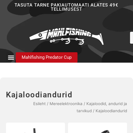
Skip
TASUTA TARNE PAKIAUTOMAATI ALATES 49€
TELLIMUSEST
to
content
P
s
Mahlfishing Predator Cup
Kajaloodiandurid
Esileht
/
Mereelektroonika
/
Kajaloodid, andurid ja
tarvikud
/ Kajaloodiandurid