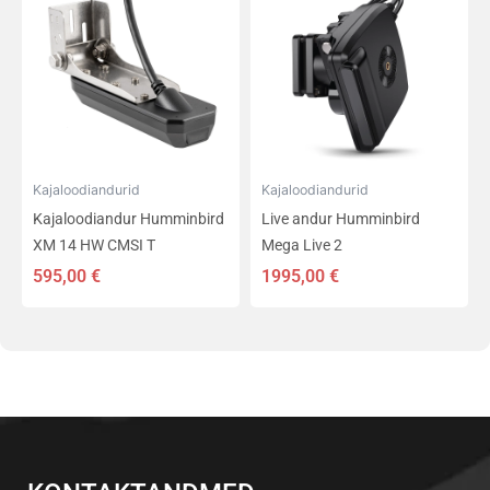
Kajaloodiandurid
Kajaloodiandurid
Kajaloodiandur Humminbird
Live andur Humminbird
XM 14 HW CMSI T
Mega Live 2
595,00
€
1995,00
€