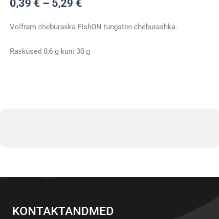
Hinnavahemik:
0,39
€
–
5,29
€
0,39 €
kuni
Volfram cheburaska FishON tungsten cheburashka.
5,29 €
Raskused 0,6 g kuni 30 g
KONTAKTANDMED