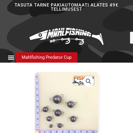
Skip
TASUTA TARNE PAKIAUTOMAATI ALATES 49€
TELLIMUSEST
to
content
P
s
Mahlfishing Predator Cup