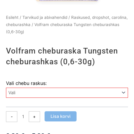
Esileht
/
Tarvikud ja abivahendid
/
Raskused, dropshot, carolina,
cheburashka
/ Volfram cheburaska Tungsten cheburashkas
(0,6-30g)
Volfram cheburaska Tungsten
cheburashkas (0,6-30g)
Volfram
Vali chebu raskus:
cheburaska
Tungsten
cheburashkas
(0,6-
30g)
Lisa korvi
-
+
kogus