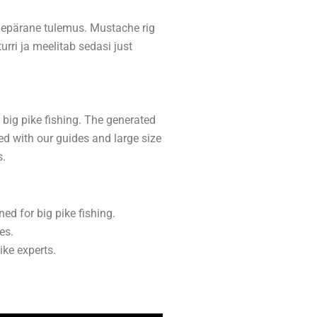
epärane tulemus. Mustache rig
turri ja meelitab sedasi just
 big pike fishing. The generated
ed with our guides and large size
s.
ed for big pike fishing.
es.
ike experts.