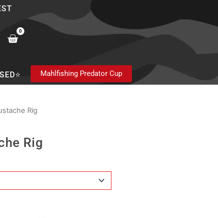
EST
0
Cart
Mahlfishing Predator Cup
SED⭐
stache Rig
che Rig