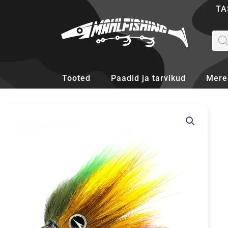
Skip
TA
to
content
Pro
sea
Tooted
Paadid ja tarvikud
Mere