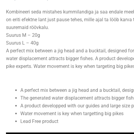
18,90 €
kuni
Kombineeri seda mistahes kummilandiga ja saa endale meel
22,90 €
on eriti efektne lant just pause tehes, mille ajal ta lööb karva 
suuremaid röövkalu.
Suurus M – 20g
Suurus L – 40g
A perfect mix between a jig head and a bucktail, designed for
water displacement attracts bigger fishes. A product develop
pike experts. Water movement is key when targeting big pike
A perfect mix between a jig head and a bucktail, design
The generated water displacement attracts bigger fish
A product developped with our guides and large size p
Water movement is key when targetting big pikes
Lead Free product