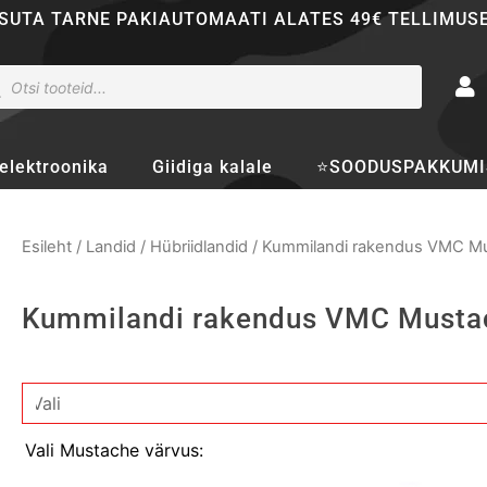
SUTA TARNE PAKIAUTOMAATI ALATES 49€ TELLIMUS
ducts
rch
elektroonika
Giidiga kalale
⭐SOODUSPAKKUMI
Esileht
/
Landid
/
Hübriidlandid
/ Kummilandi rakendus VMC Mu
Kummilandi rakendus VMC Musta
Kummilandi
rakendus
VMC
Vali Mustache värvus:
Mustache