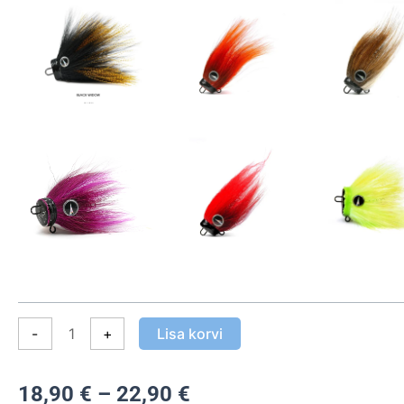
Rig
kogus
-
+
Lisa korvi
Hinnavahemik:
18,90
€
–
22,90
€