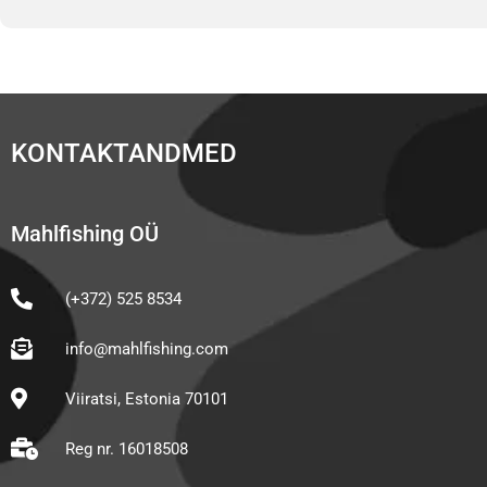
KONTAKTANDMED
Mahlfishing OÜ
(+372) 525 8534
info@mahlfishing.com
Viiratsi, Estonia 70101
Reg nr. 16018508