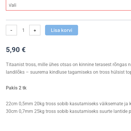
Gear
Single
Strand
Titanium
-
+
Lisa korvi
2tk
kogus
5,90
€
Titaanist tross, mille ühes otsas on kinnine terasest rõngas n
landilõks – suurema kindluse tagamiseks on tross hülsist top
Pakis 2 tk
22cm 0,5mm 20kg tross sobib kasutamiseks väiksemate ja k
30cm 0,7mm 25kg tross sobib kasutamiseks suurte lantide 