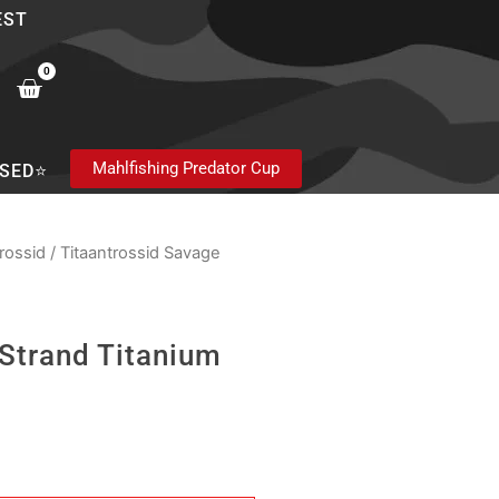
EST
0
Cart
Mahlfishing Predator Cup
SED⭐
rossid
/ Titaantrossid Savage
 Strand Titanium