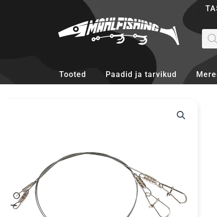
Skip
TA
to
content
Pro
sea
Tooted
Paadid ja tarvikud
Mere