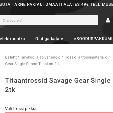
SUTA TARNE PAKIAUTOMAATI ALATES 49€ TELLIMUS
ducts
rch
elektroonika
Giidiga kalale
⭐SOODUSPAKKUMI
Esileht
/
Tarvikud ja abivahendid
/
Trossid ja trossimaterjalid
/
T
Gear Single Strand Titanium 2tk
Titaantrossid Savage Gear Single
2tk
Titaantrossid
Vali trossi pikkus:
Savage