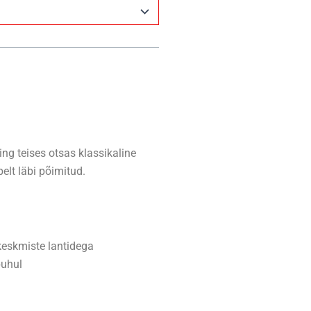
ing teises otsas klassikaline
elt läbi põimitud.
eskmiste lantidega
puhul