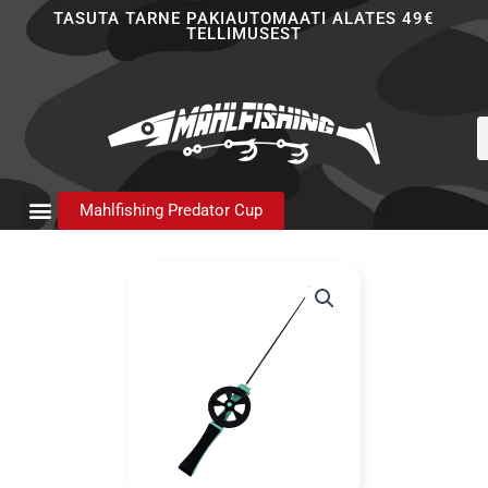
Skip
TASUTA TARNE PAKIAUTOMAATI ALATES 49€
TELLIMUSEST
to
content
P
s
Mahlfishing Predator Cup