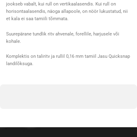
kogus
jookseb vabalt, kui rull on vertikaalasendis. Kui rull on
horisontaalasendis, näoga allapoole, on nöör lukustatud, nii
et kala ei saa tamiili tõmmata.
Suurepärane tundlik ritv ahvenale, forellile, harjusele või
kohale.
Komplektis on taliritv ja rullil 0,16 mm tamiil Jasu Quicksnap
landilõksuga.