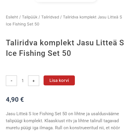
Esileht
/
Talipüük
/
Taliridvad
/ Taliridva komplekt Jasu Litteä S
Ice Fishing Set 50
Taliridva komplekt Jasu Litteä S
Ice Fishing Set 50
Taliridva
komplekt
Lisa korvi
-
+
Jasu
Litteä
4,90
€
S
Ice
Fishing
Jasu Litteä S Ice Fishing Set 50 on lihtne ja usaldusväärne
Set
talipüügi komplekt. Klaaskiust ritv ja lihtne talirull tagavad
50
muretu püügi iga ilmaga. Rull on konstrueeritud nii, et nöör