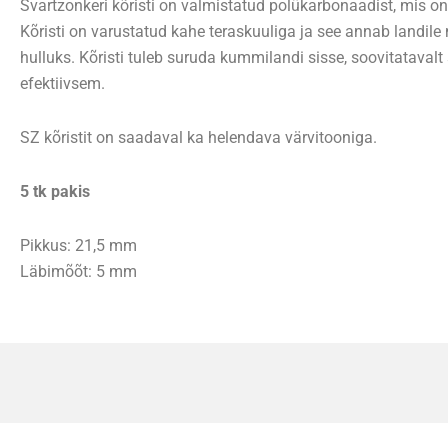
Svartzonkeri kõristi on valmistatud polükarbonaadist, mis on
Kõristi on varustatud kahe teraskuuliga ja see annab landile
hulluks. Kõristi tuleb suruda kummilandi sisse, soovitatavalt 
efektiivsem.
SZ kõristit on saadaval ka helendava värvitooniga.
5 tk pakis
Pikkus: 21,5 mm
Läbimõõt: 5 mm