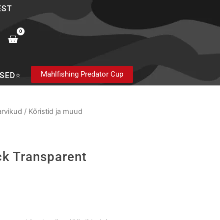
EST
0
Cart
Mahlfishing Predator Cup
SED⭐
arvikud
/
Kõristid ja muud
ck Transparent