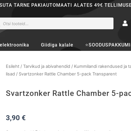
SUTA TARNE PAKIAUTOMAATI ALATES 49€ TELLIMUS
ducts
rch
elektroonika
Giidiga kalale
⭐SOODUSPAKKUMI
Esileht
/
Tarvikud ja abivahendid
/
Kummilandi rakendused ja t
lisad
/ Svartzonker Rattle Chamber 5-pack Transparent
Svartzonker Rattle Chamber 5-pa
3,90
€