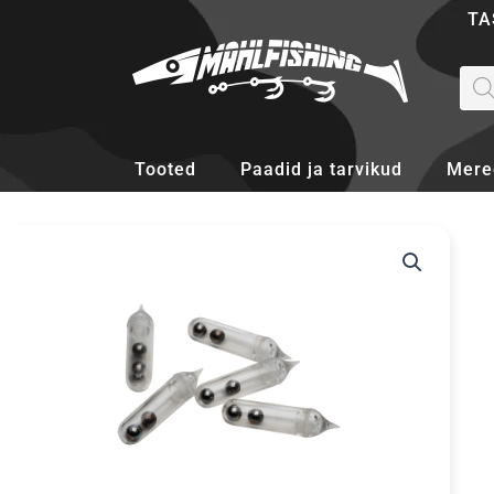
Skip
TA
to
content
Pro
sea
Tooted
Paadid ja tarvikud
Mere