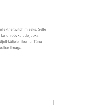
erfektne twitchimiseks. Selle
 landi röövkalade jaoks
ljelt-küljele liikuma. Tänu
uulise ilmaga.