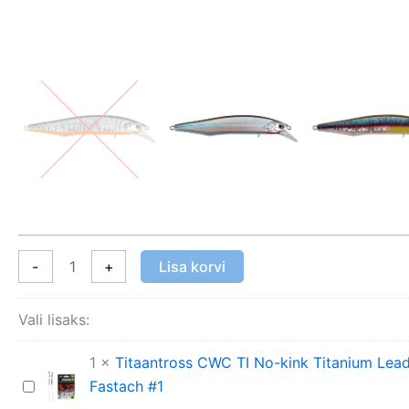
10,5cm
15,7g
kogus
-
+
Lisa korvi
Vali lisaks:
1
×
Titaantross CWC TI No-kink Titanium Leade
Fastach #1
Titaantross