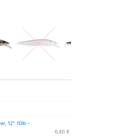
r, 12" 10lb -
6,40
€