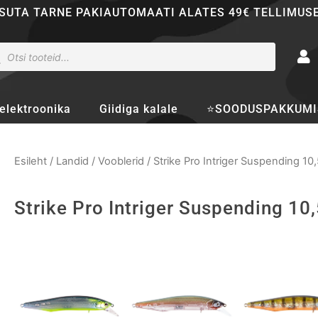
SUTA TARNE PAKIAUTOMAATI ALATES 49€ TELLIMUS
ducts
rch
elektroonika
Giidiga kalale
⭐SOODUSPAKKUMI
Esileht
/
Landid
/
Vooblerid
/ Strike Pro Intriger Suspending 10
Strike Pro Intriger Suspending 1
Strike
Pro
Intriger
Suspending