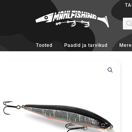
Skip
TA
to
content
Pro
sea
Tooted
Paadid ja tarvikud
Mere