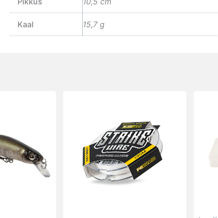
Pikkus
10,5 cm
Kaal
15,7 g
Sellel
tootel
on
mitu
varianti.
Valikuid
saab
teha
tootelehel.