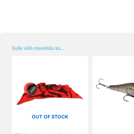
Sulle võib meeldida ka…
Sellel
tootel
on
mitu
varianti.
Valikuid
saab
teha
OUT OF STOCK
tootelehel.