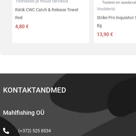
Tööriistad ja muud tarvikud
Tootest on saadaval
Vooblerid
Rätik CWC Catch & Release Towel
Red
Strike Pro Inquisito
8g
4,80
€
13,90
€
KONTAKTANDMED
Mahlfishing OÜ
(+372) 525 8534