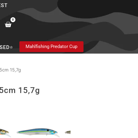
EST
0
Cart
Mahlfishing Predator Cup
SED⭐
,5cm 15,7g
0,5cm 15,7g