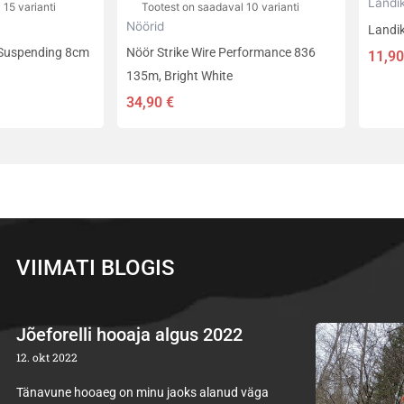
Landi
 15 varianti
Tootest on saadaval 10 varianti
Nöörid
Landi
r Suspending 8cm
Nöör Strike Wire Performance 836
11,9
135m, Bright White
34,90
€
VIIMATI BLOGIS
Jõeforelli hooaja algus 2022
12. okt 2022
Tänavune hooaeg on minu jaoks alanud väga