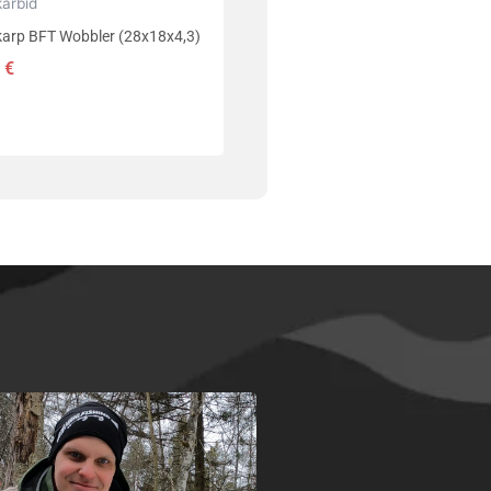
karbid
karp BFT Wobbler (28x18x4,3)
0
€