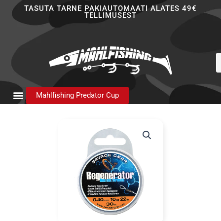
Skip
TASUTA TARNE PAKIAUTOMAATI ALATES 49€
TELLIMUSEST
to
content
P
s
Mahlfishing Predator Cup