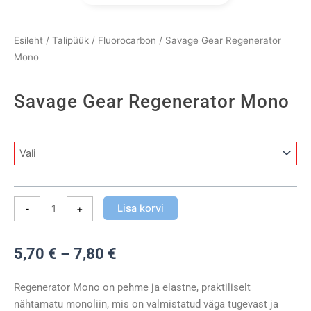
Esileht
/
Talipüük
/
Fluorocarbon
/ Savage Gear Regenerator
Mono
Savage Gear Regenerator Mono
Savage
Gear
Regenerator
Mono
Lisa korvi
-
+
kogus
Hinnavahemik:
5,70
€
–
7,80
€
5,70 €
kuni
Regenerator Mono on pehme ja elastne, praktiliselt
7,80 €
nähtamatu monoliin, mis on valmistatud väga tugevast ja