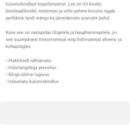
kulumiskindlast kopolümeerist. Liin on UV-kindel,
kemikaalikindel, mitteimav ja selle pehme koostis tagab
perfektse landi mängu ka jämedamate suuruste puhul.
Kuna see on vastupidav lõigetele ja haugihammastele, on
see suurepärane trossimaterjal ning liidrimaterjal ahvena- ja
kohapüügiks.
• Praktiliselt nähtamatu
• Hülsitangidega pressitav
• Kõrge sõlme tugevus
• Uskumatu kulumiskindlus