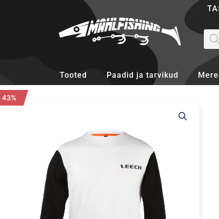
Skip
TA
to
content
Pro
sea
Tooted
Paadid ja tarvikud
Mere
- 43%