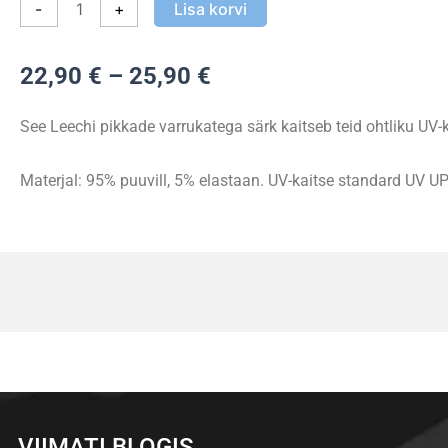
-
+
Lisa korvi
UV
Long
Sleeve
Hinnavahemik:
22,90
€
–
25,90
€
kogus
22,90 €
kuni
See Leechi pikkade varrukatega särk kaitseb teid ohtliku UV-k
25,90 €
Materjal: 95% puuvill, 5% elastaan. UV-kaitse standard UV U
VIIMATI BLOGIS