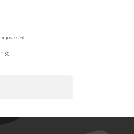
iirguse eest.
PF 50.