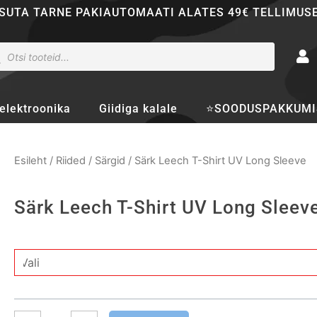
SUTA TARNE PAKIAUTOMAATI ALATES 49€ TELLIMUS
ducts
rch
elektroonika
Giidiga kalale
⭐SOODUSPAKKUMI
Esileht
/
Riided
/
Särgid
/ Särk Leech T-Shirt UV Long Sleeve
Särk Leech T-Shirt UV Long Sleev
Särk
Leech
T-
Shirt