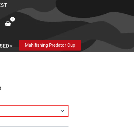
EST
0
Cart
Mahlfishing Predator Cup
SED⭐
e