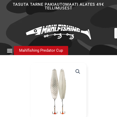
Skip
TASUTA TARNE PAKIAUTOMAATI ALATES 49€
TELLIMUSEST
to
content
P
s
Mahlfishing Predator Cup