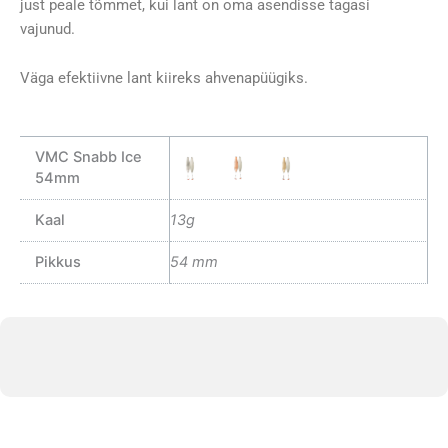
just peale tõmmet, kui lant on oma asendisse tagasi
vajunud.
Väga efektiivne lant kiireks ahvenapüügiks.
VMC Snabb Ice
54mm
Kaal
13g
Pikkus
54 mm