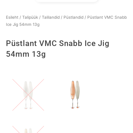
Esileht
/
Talipüük
/
Talilandid
/
Püstlandid
/ Püstlant VMC Snabb
Ice Jig 54mm 13g
Püstlant VMC Snabb Ice Jig
54mm 13g
Püstlant
VMC
Snabb
Ice
Jig
54mm
13g
kogus