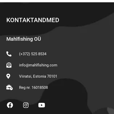
KONTAKTANDMED
Mahlfishing OÜ
(+372) 525 8534
info@mahlfishing.com
Viiratsi, Estonia 70101
Reg nr. 16018508
F
I
Y
a
n
o
c
s
u