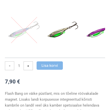
Jigging
Rattle
Spoon
11g
3,8
cm
kogus
Lisa korvi
-
+
7,90
€
Flash Bang on väike püstlant, mis on tõeline röövakalade
magnet. Lisaks landi korpusesse integreeritud kõristi
kambrile on landil veel üks kamber spetsiaalse helendava