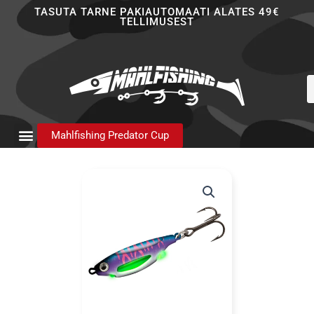
Skip
TASUTA TARNE PAKIAUTOMAATI ALATES 49€
TELLIMUSEST
to
content
P
s
Mahlfishing Predator Cup