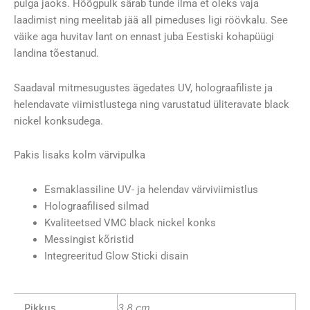
pulga jaoks. Hõõgpulk särab tunde ilma et oleks vaja
laadimist ning meelitab jää all pimeduses ligi röövkalu. See
väike aga huvitav lant on ennast juba Eestiski kohapüügi
landina tõestanud.
Saadaval mitmesugustes ägedates UV, holograafiliste ja
helendavate viimistlustega ning varustatud üliteravate black
nickel konksudega.
Pakis lisaks kolm värvipulka
Esmaklassiline UV- ja helendav värviviimistlus
Holograafilised silmad
Kvaliteetsed VMC black nickel konks
Messingist kõristid
Integreeritud Glow Sticki disain
Pikkus
3,8 cm