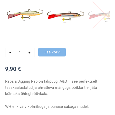
Lisa korvi
-
+
9,90
€
Rapala Jigging Rap on talipüügi A&O – see perfektselt
tasakaalustatud ja ahvatleva mänguga põiklant ei jäta
külmaks ühtegi röövkala.
WH ehk värvikolmikuga ja punase sabaga mudel.