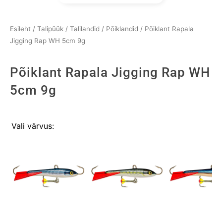
Esileht
/
Talipüük
/
Talilandid
/
Põiklandid
/ Põiklant Rapala
Jigging Rap WH 5cm 9g
Põiklant Rapala Jigging Rap WH
5cm 9g
Põiklant
Vali värvus:
Rapala
Jigging
Rap
WH
5cm
9g
kogus