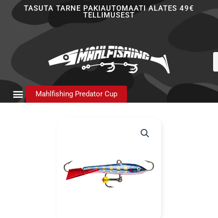
Skip
TASUTA TARNE PAKIAUTOMAATI ALATES 49€
TELLIMUSEST
to
content
P
s
Mahlfishing Predator Cup