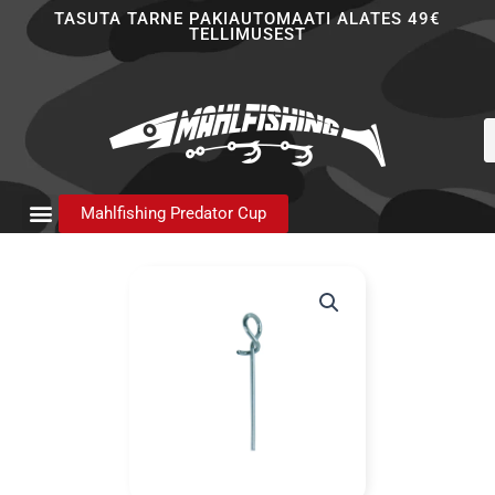
Skip
TASUTA TARNE PAKIAUTOMAATI ALATES 49€
TELLIMUSEST
to
content
P
s
Mahlfishing Predator Cup