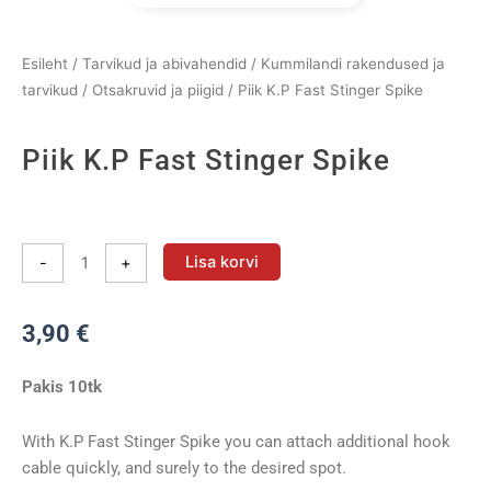
Esileht
/
Tarvikud ja abivahendid
/
Kummilandi rakendused ja
tarvikud
/
Otsakruvid ja piigid
/ Piik K.P Fast Stinger Spike
Piik K.P Fast Stinger Spike
Piik
K.P
Lisa korvi
-
+
Fast
Stinger
3,90
€
Spike
kogus
Pakis 10tk
With K.P Fast Stinger Spike you can attach additional hook
cable quickly, and surely to the desired spot.