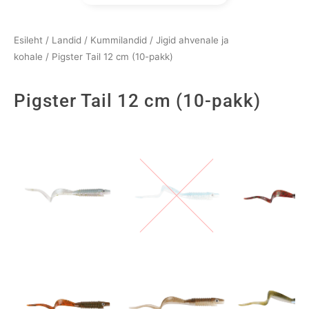
Esileht
/
Landid
/
Kummilandid
/
Jigid ahvenale ja
kohale
/ Pigster Tail 12 cm (10-pakk)
Pigster Tail 12 cm (10-pakk)
Pigster
Tail
12
cm
(10-
pakk)
kogus