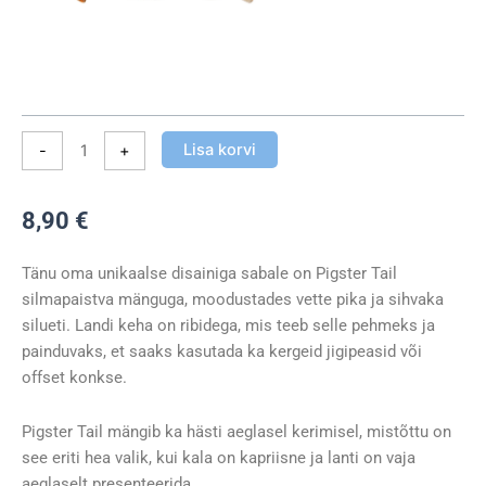
Lisa korvi
-
+
8,90
€
Tänu oma unikaalse disainiga sabale on Pigster Tail
silmapaistva mänguga, moodustades vette pika ja sihvaka
silueti. Landi keha on ribidega, mis teeb selle pehmeks ja
painduvaks, et saaks kasutada ka kergeid jigipeasid või
offset konkse.
Pigster Tail mängib ka hästi aeglasel kerimisel, mistõttu on
see eriti hea valik, kui kala on kapriisne ja lanti on vaja
aeglaselt presenteerida.