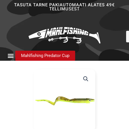
Skip
TASUTA TARNE PAKIAUTOMAATI ALATES 49€
TELLIMUSEST
to
content
P
s
Mahlfishing Predator Cup