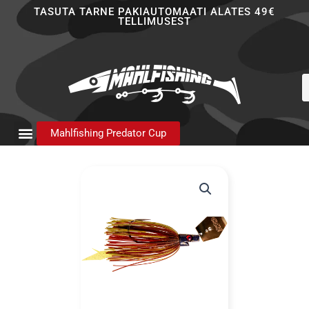
Skip
TASUTA TARNE PAKIAUTOMAATI ALATES 49€
TELLIMUSEST
to
content
P
s
Mahlfishing Predator Cup