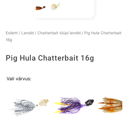
Esileht
/
Landid
/
Chatterbait tüüpi landid
/ Pig Hula Chatterbait
16g
Pig Hula Chatterbait 16g
Pig
Vali värvus:
Hula
Chatterbait
16g
kogus