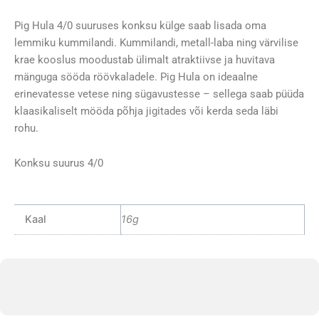
Pig Hula 4/0 suuruses konksu külge saab lisada oma
lemmiku kummilandi. Kummilandi, metall-laba ning värvilise
krae kooslus moodustab ülimalt atraktiivse ja huvitava
mänguga sööda röövkaladele. Pig Hula on ideaalne
erinevatesse vetese ning sügavustesse – sellega saab püüda
klaasikaliselt mööda põhja jigitades või kerda seda läbi
rohu.
Konksu suurus 4/0
Kaal
16g