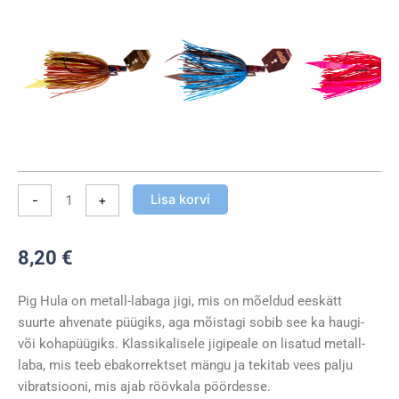
Lisa korvi
-
+
8,20
€
Pig Hula on metall-labaga jigi, mis on mõeldud eeskätt
suurte ahvenate püügiks, aga mõistagi sobib see ka haugi-
või kohapüügiks. Klassikalisele jigipeale on lisatud metall-
laba, mis teeb ebakorrektset mängu ja tekitab vees palju
vibratsiooni, mis ajab röövkala pöördesse.