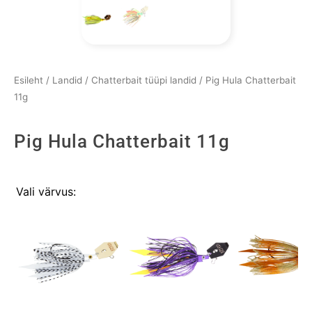
Esileht
/
Landid
/
Chatterbait tüüpi landid
/ Pig Hula Chatterbait
11g
Pig Hula Chatterbait 11g
Pig
Vali värvus:
Hula
Chatterbait
11g
kogus