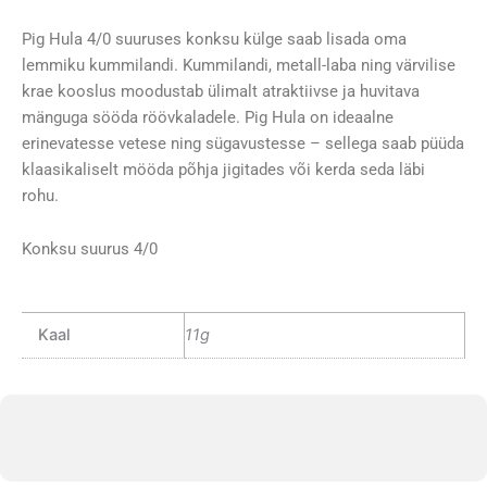
Pig Hula 4/0 suuruses konksu külge saab lisada oma
lemmiku kummilandi. Kummilandi, metall-laba ning värvilise
krae kooslus moodustab ülimalt atraktiivse ja huvitava
mänguga sööda röövkaladele. Pig Hula on ideaalne
erinevatesse vetese ning sügavustesse – sellega saab püüda
klaasikaliselt mööda põhja jigitades või kerda seda läbi
rohu.
Konksu suurus 4/0
Kaal
11g