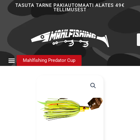
Skip
TASUTA TARNE PAKIAUTOMAATI ALATES 49€
TELLIMUSEST
to
content
P
s
Mahlfishing Predator Cup