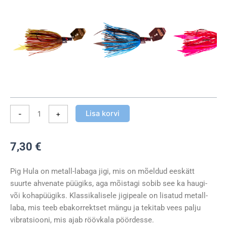
Lisa korvi
-
+
7,30
€
Pig Hula on metall-labaga jigi, mis on mõeldud eeskätt
suurte ahvenate püügiks, aga mõistagi sobib see ka haugi-
või kohapüügiks. Klassikalisele jigipeale on lisatud metall-
laba, mis teeb ebakorrektset mängu ja tekitab vees palju
vibratsiooni, mis ajab röövkala pöördesse.