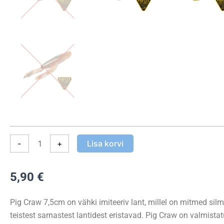
pakk)
kogus
-
+
Lisa korvi
5,90
€
Pig Craw 7,5cm on vähki imiteeriv lant, millel on mitmed si
teistest sarnastest lantidest eristavad. Pig Craw on valmista