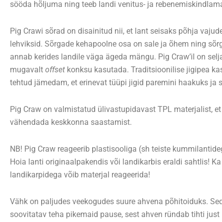
sööda hõljuma ning teeb landi venitus- ja rebenemiskindlam
Pig Crawi sõrad on disainitud nii, et lant seisaks põhja vajud
lehviksid. Sõrgade kehapoolne osa on sale ja õhem ning sõ
annab kerides landile väga ägeda mängu. Pig Craw’il on selja
mugavalt
offset
konksu kasutada. Traditsioonilise jigipea k
tehtud jämedam, et erinevat tüüpi jigid paremini haakuks ja 
Pig Craw on valmistatud ülivastupidavast TPL materjalist, et
vähendada keskkonna saastamist.
NB! Pig Craw reageerib plastisooliga (sh teiste kummilantide
Hoia lanti originaalpakendis või landikarbis eraldi sahtlis!
landikarpidega võib materjal reageerida!
Vähk on paljudes veekogudes suure ahvena põhitoiduks. Seda
soovitatav teha pikemaid pause, sest ahven ründab tihti just