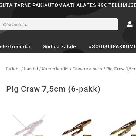
SUTA TARNE PAKIAUTOMAATI ALATES 49€ TELLIMUS
ducts
rch
elektroonika
Giidiga kalale
⭐SOODUSPAKKUMI
Esileht
/
Landid
/
Kummilandid
/
Creature baits
/ Pig Craw 7,5c
Pig Craw 7,5cm (6-pakk)
Pig
Craw
7,5cm
(6-