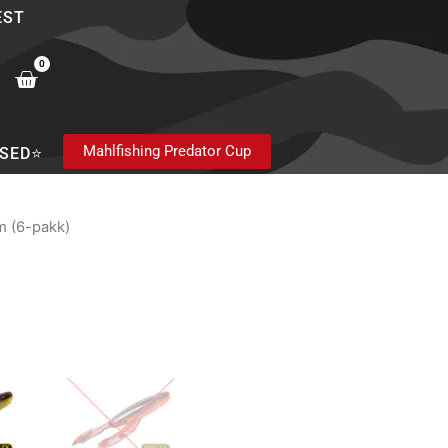
EST
0
Cart
Mahlfishing Predator Cup
SED⭐
m (6-pakk)