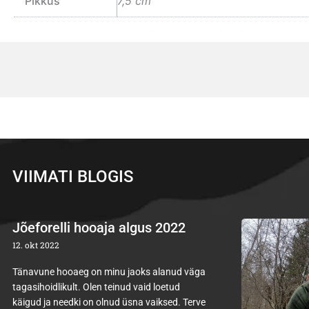
Pikkus
7,5 cm
VIIMATI BLOGIS
Jõeforelli hooaja algus 2022
12. okt 2022
Tänavune hooaeg on minu jaoks alanud väga
tagasihoidlikult. Olen teinud vaid loetud
käigud ja needki on olnud üsna vaiksed. Terve