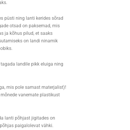
aks.
es püsti ning lanti kerides sõrad
rgade otsad on paksemad, mis
s ja kõhus pilud, et saaks
asutamiseks on landi ninamik
sobiks.
 tagada landile pikk eluiga ning
ga, mis pole samast materjalist)!
 Ka mõnede vanemate plastikust
 lanti põhjast jigitades on
 põhjas paigalolevat vähki.