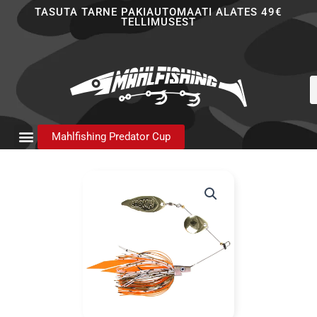
Skip
TASUTA TARNE PAKIAUTOMAATI ALATES 49€
TELLIMUSEST
to
content
P
s
Mahlfishing Predator Cup