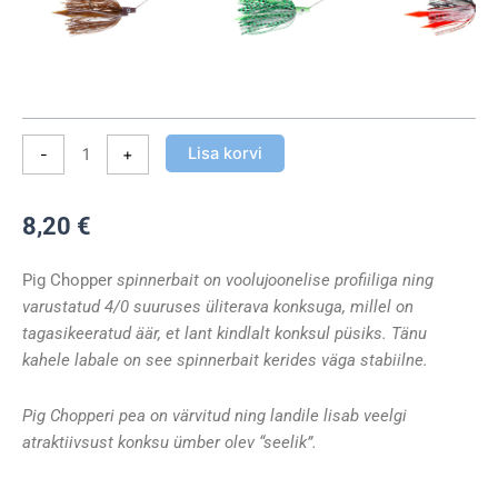
Lisa korvi
-
+
8,20
€
Pig Chopper
spinnerbait on voolujoonelise profiiliga ning
varustatud 4/0 suuruses üliterava konksuga, millel on
tagasikeeratud äär, et lant kindlalt konksul püsiks. Tänu
kahele labale on see spinnerbait kerides väga stabiilne.
Pig Chopperi pea on värvitud ning landile lisab veelgi
atraktiivsust konksu ümber olev “seelik”.