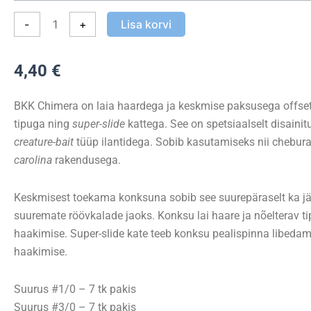
Chimera
-
+
Lisa korvi
kogus
4,40
€
BKK Chimera on laia haardega ja keskmise paksusega offset
tipuga ning
super-slide
kattega. See on spetsiaalselt disaini
creature-bait
tüüp ilantidega. Sobib kasutamiseks nii chebur
carolina
rakendusega.
Keskmisest toekama konksuna sobib see suurepäraselt ka j
suuremate röövkalade jaoks. Konksu lai haare ja nõelterav t
haakimise. Super-slide kate teeb konksu pealispinna libeda
haakimise.
Suurus #1/0 – 7 tk pakis
Suurus #3/0 – 7 tk pakis