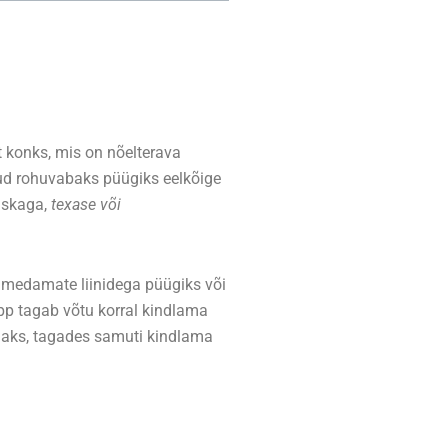
 konks, mis on nõelterava
tud rohuvabaks püügiks eelkõige
askaga,
texase või
ämedamate liinidega püügiks või
ipp tagab võtu korral kindlama
maks, tagades samuti kindlama