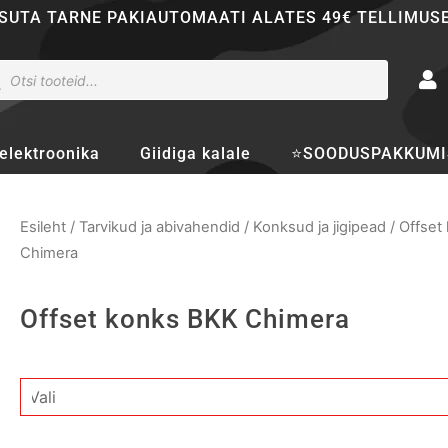
SUTA TARNE PAKIAUTOMAATI ALATES 49€ TELLIMUS
ducts
rch
elektroonika
Giidiga kalale
⭐SOODUSPAKKUMI
Esileht
/
Tarvikud ja abivahendid
/
Konksud ja jigipead
/
Offset
Chimera
Offset konks BKK Chimera
Offset
konks
BKK