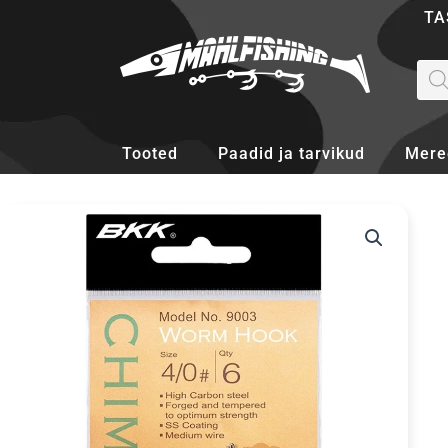
Skip
TA
to
content
Pro
sea
Tooted
Paadid ja tarvikud
Mere