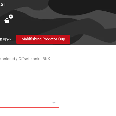
EST
0
Cart
Mahlfishing Predator Cup
SED⭐
 konksud
/ Offset konks BKK