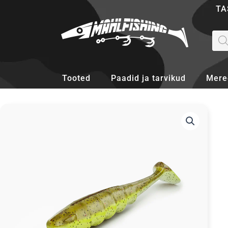
Skip
TA
to
content
Pro
sea
Tooted
Paadid ja tarvikud
Mere