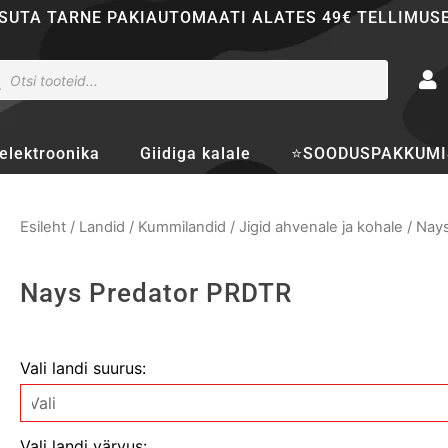
SUTA TARNE PAKIAUTOMAATI ALATES 49€ TELLIMUS
ducts
rch
elektroonika
Giidiga kalale
⭐SOODUSPAKKUMI
Esileht
/
Landid
/
Kummilandid
/
Jigid ahvenale ja kohale
/ Nay
Nays Predator PRDTR
Nays
Vali landi suurus:
Predator
PRDTR
kogus
Vali landi värvus: