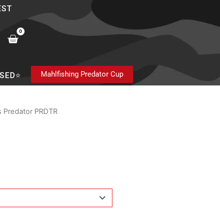
EST
0
Cart
Mahlfishing Predator Cup
SED⭐
s Predator PRDTR