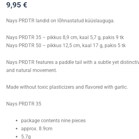
9,95
€
Nays PRDTR landid on lõhnastatud küüslauguga.
Nays PRDTR 35 – pikkus 8,9 cm, kaal 5,7 g, pakis 9 tk
Nays PRDTR 50 – pikkus 12,5 cm, kaal 17 g,
pakis 5 tk
Nays PRDTR features a paddle tail with a subtle yet distinctiv
and natural movement.
Made without toxic plasticizers and flavored with garlic.
Nays PRDTR 35
package contents nine pieces
approx. 8.9cm
5.7g