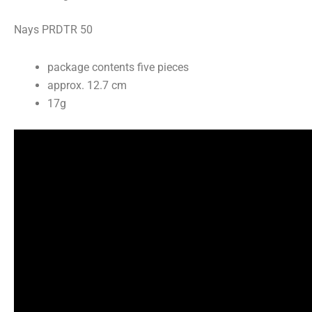
Nays PRDTR 50
package contents five pieces
approx. 12.7 cm
17g