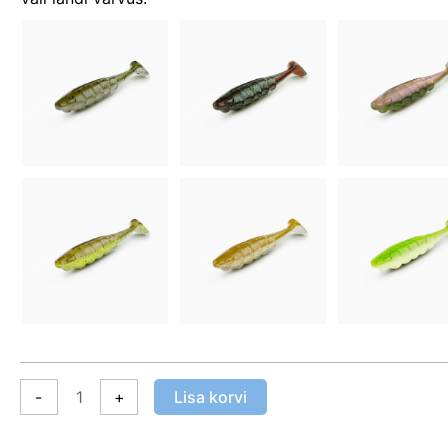
-
+
Lisa korvi