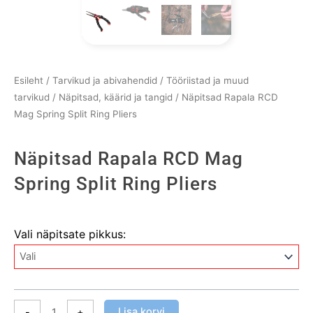
Esileht
/
Tarvikud ja abivahendid
/
Tööriistad ja muud
tarvikud
/
Näpitsad, käärid ja tangid
/ Näpitsad Rapala RCD
Mag Spring Split Ring Pliers
Näpitsad Rapala RCD Mag
Spring Split Ring Pliers
Näpitsad
Vali näpitsate pikkus:
Rapala
RCD
Mag
Spring
Split
Lisa korvi
-
+