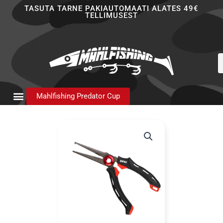
Skip
TASUTA TARNE PAKIAUTOMAATI ALATES 49€
TELLIMUSEST
to
content
P
s
Mahlfishing Predator Cup