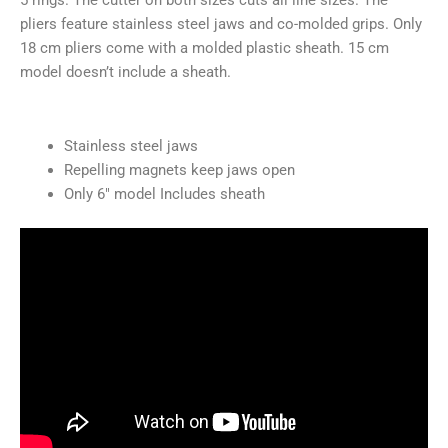
5 rings. The cutter on both sizes cuts all line sizes. The
pliers feature stainless steel jaws and co-molded grips. Only
18 cm pliers come with a molded plastic sheath. 15 cm
model doesn’t include a sheath.
Stainless steel jaws
Repelling magnets keep jaws open
Only 6″ model Includes sheath