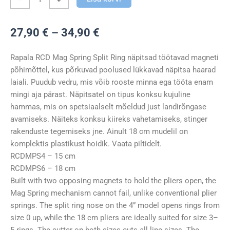
Ring
Pliers
Hinnavahemik:
27,90
€
–
34,90
€
kogus
27,90 €
kuni
Rapala RCD Mag Spring Split Ring näpitsad töötavad magneti
34,90 €
põhimõttel, kus põrkuvad poolused lükkavad näpitsa haarad
laiali. Puudub vedru, mis võib rooste minna ega tööta enam
mingi aja pärast. Näpitsatel on tipus konksu kujuline
hammas, mis on spetsiaalselt mõeldud just landirõngase
avamiseks. Näiteks konksu kiireks vahetamiseks, stinger
rakenduste tegemiseks jne. Ainult 18 cm mudelil on
komplektis plastikust hoidik. Vaata piltidelt.
RCDMPS4 – 15 cm
RCDMPS6 – 18 cm
Built with two opposing magnets to hold the pliers open, the
Mag Spring mechanism cannot fail, unlike conventional plier
springs. The split ring nose on the 4” model opens rings from
size 0 up, while the 18 cm pliers are ideally suited for size 3–