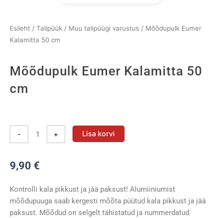
Esileht
/
Talipüük
/
Muu talipüügi varustus
/ Mõõdupulk Eumer
Kalamitta 50 cm
Mõõdupulk Eumer Kalamitta 50
cm
Mõõdupulk
Eumer
Lisa korvi
-
+
Kalamitta
50
9,90
€
cm
kogus
Kontrolli kala pikkust ja jää paksust! Alumiiniumist
mõõdupuuga saab kergesti mõõta püütud kala pikkust ja jää
paksust. Mõõdud on selgelt tähistatud ja nummerdatud