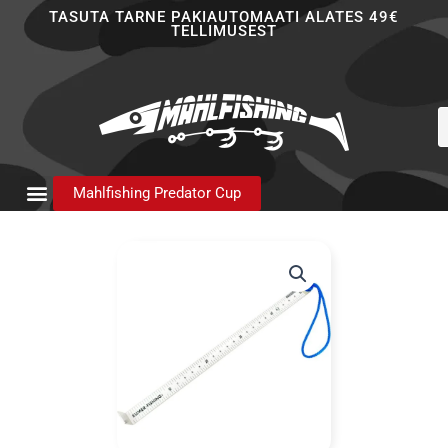
Skip
TASUTA TARNE PAKIAUTOMAATI ALATES 49€
TELLIMUSEST
to
content
P
s
Mahlfishing Predator Cup