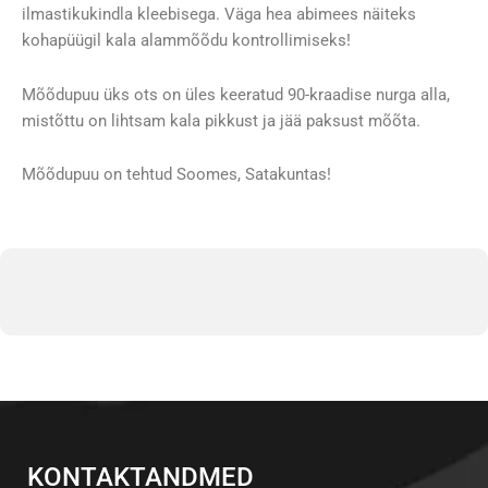
ilmastikukindla kleebisega. Väga hea abimees näiteks
kohapüügil kala alammõõdu kontrollimiseks!
Mõõdupuu üks ots on üles keeratud 90-kraadise nurga alla,
mistõttu on lihtsam kala pikkust ja jää paksust mõõta.
Mõõdupuu on tehtud Soomes, Satakuntas!
KONTAKTANDMED