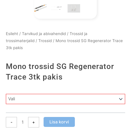
Esileht
/
Tarvikud ja abivahendid
/
Trossid ja
trossimaterjalid
/
Trossid
/ Mono trossid SG Regenerator Trace
3tk pakis
Mono trossid SG Regenerator
Trace 3tk pakis
Mono
trossid
SG
Regenerator
Lisa korvi
-
+
Trace
3tk