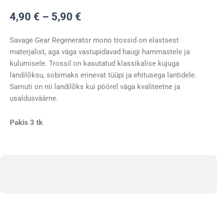
pakis
Hinnavahemik:
4,90
€
–
5,90
€
kogus
4,90 €
kuni
Savage Gear Regenerator mono trossid on elastsest
5,90 €
materjalist, aga väga vastupidavad haugi hammastele ja
kulumisele. Trossil on kasutatud klassikalise kujuga
landilõksu, sobimaks erinevat tüüpi ja ehitusega lantidele.
Samuti on nii landilõks kui pöörel väga kvaliteetne ja
usaldusväärne.
Pakis 3 tk