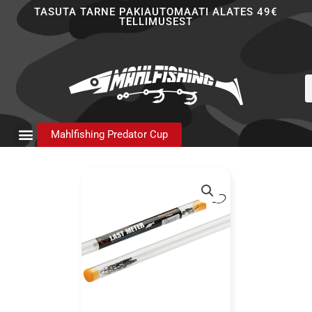
Skip
TASUTA TARNE PAKIAUTOMAATI ALATES 49€
TELLIMUSEST
to
content
P
s
Mahlfishing Predator Cup