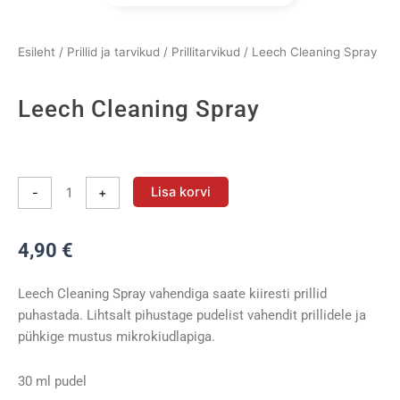
Esileht
/
Prillid ja tarvikud
/
Prillitarvikud
/ Leech Cleaning Spray
Leech Cleaning Spray
Leech
Cleaning
Lisa korvi
-
+
Spray
kogus
4,90
€
Leech Cleaning Spray vahendiga saate kiiresti prillid
puhastada. Lihtsalt pihustage pudelist vahendit prillidele ja
pühkige mustus mikrokiudlapiga.
30 ml pudel