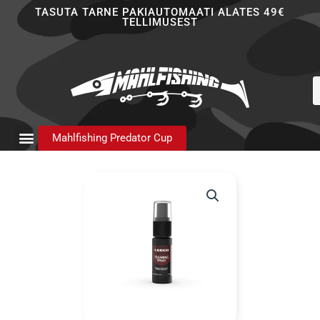
Skip
TASUTA TARNE PAKIAUTOMAATI ALATES 49€
TELLIMUSEST
to
content
P
s
Mahlfishing Predator Cup