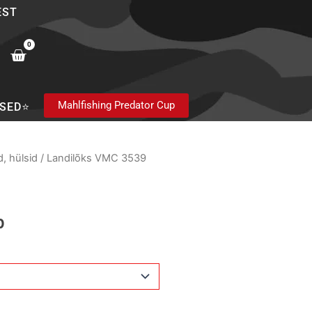
EST
0
Cart
Mahlfishing Predator Cup
SED⭐
, hülsid
/ Landilõks VMC 3539
p