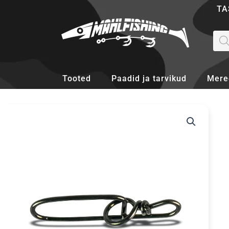
Skip
TA
to
content
Pro
sea
Tooted
Paadid ja tarvikud
Mere