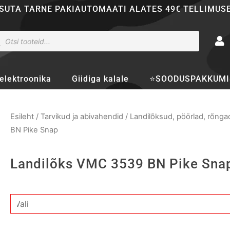
SUTA TARNE PAKIAUTOMAATI ALATES 49€ TELLIMUS
ducts
rch
elektroonika
Giidiga kalale
⭐SOODUSPAKKUMI
Esileht
/
Tarvikud ja abivahendid
/
Landilõksud, pöörlad, rõngad
BN Pike Snap
Landilõks VMC 3539 BN Pike Sna
Landilõks
VMC
3539