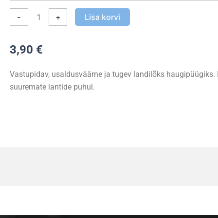
BN
-
+
Lisa korvi
Pike
Snap
kogus
3,90
€
Vastupidav, usaldusväärne ja tugev landilõks haugipüügiks. H
suuremate lantide puhul.