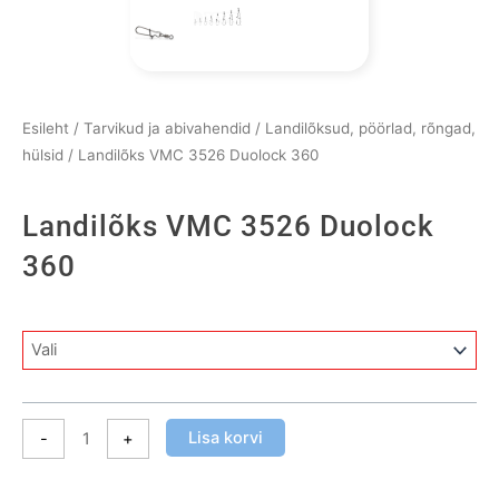
Esileht
/
Tarvikud ja abivahendid
/
Landilõksud, pöörlad, rõngad,
hülsid
/ Landilõks VMC 3526 Duolock 360
Landilõks VMC 3526 Duolock
360
Landilõks
VMC
3526
Duolock
Lisa korvi
-
+
360
kogus