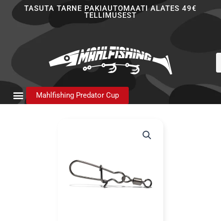
Skip
TASUTA TARNE PAKIAUTOMAATI ALATES 49€
TELLIMUSEST
to
content
P
s
Mahlfishing Predator Cup