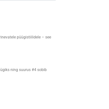
inevatele püügistiilidele – see
üügiks ning suurus #4 sobib