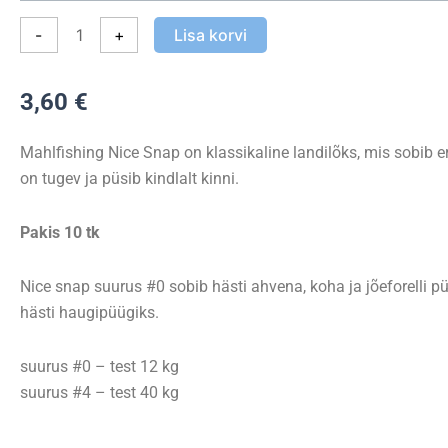
Snap
-
+
Lisa korvi
kogus
3,60
€
Mahlfishing Nice Snap on klassikaline landilõks, mis sobib er
on tugev ja püsib kindlalt kinni.
Pakis 10 tk
Nice snap suurus #0 sobib hästi ahvena, koha ja jõeforelli p
hästi haugipüügiks.
suurus #0 – test 12 kg
suurus #4 – test 40 kg