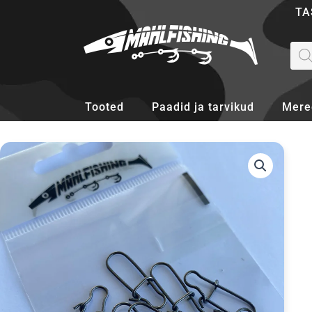
Skip
TA
to
content
Pro
sea
Tooted
Paadid ja tarvikud
Mere