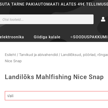
SUTA TARNE PAKIAUTOMAATI ALATES 49€ TELLIMUS
ducts
rch
elektroonika
Giidiga kalale
⭐SOODUSPAKKUMI
Esileht
/
Tarvikud ja abivahendid
/
Landilõksud, pöörlad, rõngad
Nice Snap
Landilõks Mahlfishing Nice Snap
Landilõks
Mahlfishing
Nice