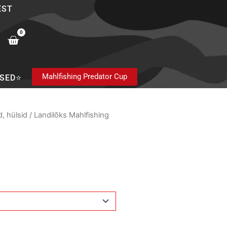
EST
0
Cart
Mahlfishing Predator Cup
SED⭐
, hülsid
/ Landilõks Mahlfishing